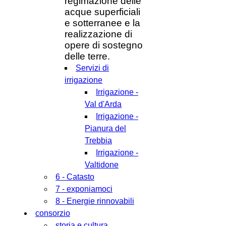
regimazione delle
acque superficiali
e sotterranee e la
realizzazione di
opere di sostegno
delle terre.
Servizi di
irrigazione
Irrigazione -
Val d'Arda
Irrigazione -
Pianura del
Trebbia
Irrigazione -
Valtidone
6 - Catasto
7 - exponiamoci
8 - Energie rinnovabili
consorzio
storia e cultura