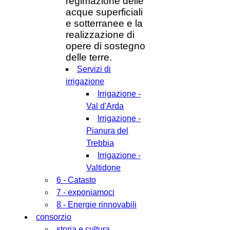
regimazione delle
acque superficiali
e sotterranee e la
realizzazione di
opere di sostegno
delle terre.
Servizi di
irrigazione
Irrigazione -
Val d'Arda
Irrigazione -
Pianura del
Trebbia
Irrigazione -
Valtidone
6 - Catasto
7 - exponiamoci
8 - Energie rinnovabili
consorzio
storia e cultura