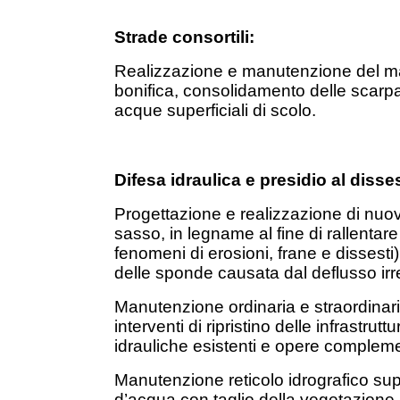
Strade consortili:
Realizzazione e manutenzione del man
bonifica, consolidamento delle scarpate
acque superficiali di scolo.
Difesa idraulica e presidio al diss
Progettazione e realizzazione di nuov
sasso, in legname al fine di rallentar
fenomeni di erosioni, frane e dissesti
delle sponde causata dal deflusso irr
Manutenzione ordinaria e straordinaria
interventi di ripristino delle infrastrutt
idrauliche esistenti e opere complem
Manutenzione reticolo idrografico super
d’acqua con taglio della vegetazione