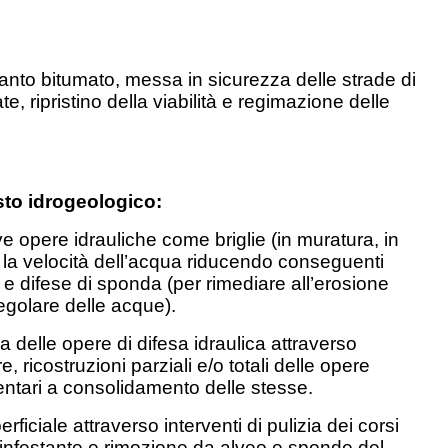
to bitumato, messa in sicurezza delle strade di
, ripristino della viabilità e regimazione delle
esto idrogeologico:
e opere idrauliche come briglie (in muratura, in
e la velocità dell’acqua riducendo conseguenti
) e difese di sponda (per rimediare all’erosione
egolare delle acque).
 delle opere di difesa idraulica attraverso
ure, ricostruzioni parziali e/o totali delle opere
entari a consolidamento delle stesse.
ficiale attraverso interventi di pulizia dei corsi
 infestante e rimozione da alveo e sponde del