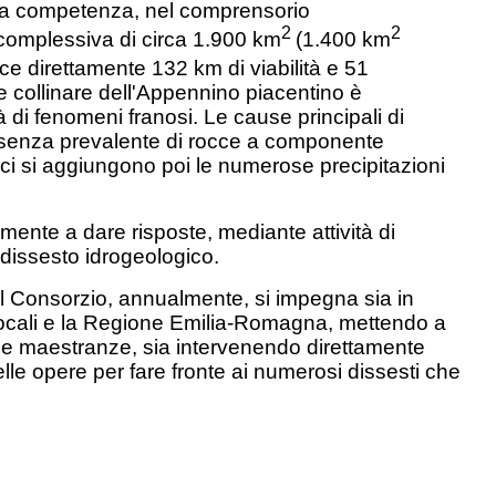
 ha competenza, nel comprensorio
2
2
 complessiva di circa 1.900 km
(1.400 km
sce direttamente 132 km di viabilità e 51
o e collinare dell'Appennino piacentino è
à di fenomeni franosi. Le cause principali di
esenza prevalente di rocce a componente
gici si aggiungono poi le numerose precipitazioni
lmente a dare risposte, mediante attività di
 dissesto idrogeologico.
, il Consorzio, annualmente, si impegna sia in
i locali e la Regione Emilia-Romagna, mettendo a
prie maestranze, sia intervenendo direttamente
elle opere per fare fronte ai numerosi dissesti che