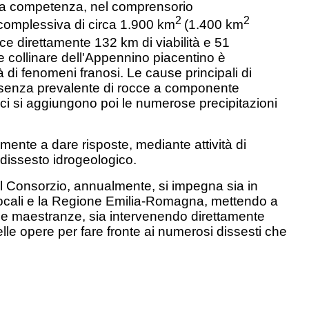
 ha competenza, nel comprensorio
2
2
 complessiva di circa 1.900 km
(1.400 km
sce direttamente 132 km di viabilità e 51
o e collinare dell'Appennino piacentino è
à di fenomeni franosi. Le cause principali di
esenza prevalente di rocce a componente
gici si aggiungono poi le numerose precipitazioni
lmente a dare risposte, mediante attività di
 dissesto idrogeologico.
, il Consorzio, annualmente, si impegna sia in
i locali e la Regione Emilia-Romagna, mettendo a
prie maestranze, sia intervenendo direttamente
elle opere per fare fronte ai numerosi dissesti che