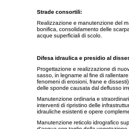
Strade consortili:
Realizzazione e manutenzione del man
bonifica, consolidamento delle scarpate
acque superficiali di scolo.
Difesa idraulica e presidio al diss
Progettazione e realizzazione di nuov
sasso, in legname al fine di rallentar
fenomeni di erosioni, frane e dissesti
delle sponde causata dal deflusso irr
Manutenzione ordinaria e straordinaria
interventi di ripristino delle infrastrutt
idrauliche esistenti e opere complem
Manutenzione reticolo idrografico super
d’acqua con taglio della vegetazione