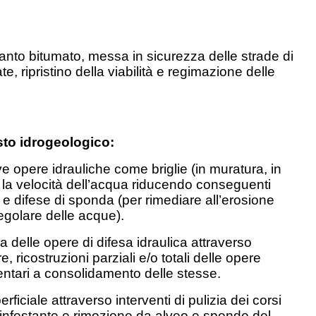
to bitumato, messa in sicurezza delle strade di
, ripristino della viabilità e regimazione delle
esto idrogeologico:
e opere idrauliche come briglie (in muratura, in
e la velocità dell’acqua riducendo conseguenti
) e difese di sponda (per rimediare all’erosione
egolare delle acque).
 delle opere di difesa idraulica attraverso
ure, ricostruzioni parziali e/o totali delle opere
entari a consolidamento delle stesse.
ficiale attraverso interventi di pulizia dei corsi
 infestante e rimozione da alveo e sponde del