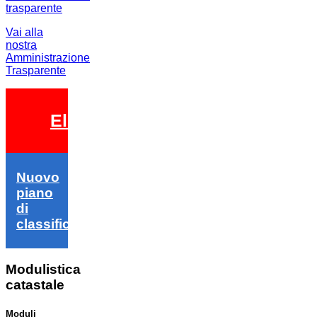
Vai alla
nostra
Amministrazione
Trasparente
Elezioni 2026
Nuovo
piano
di
classifica
Modulistica
catastale
Moduli