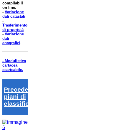
compilabili
on line:
-
Variazione
dati catastali
-
Trasferimento
di proprietà
-
Variazione
dati
anagrafici
.
- Modulistica
cartacea
scaricabile.
Precedenti
piani di
classifica