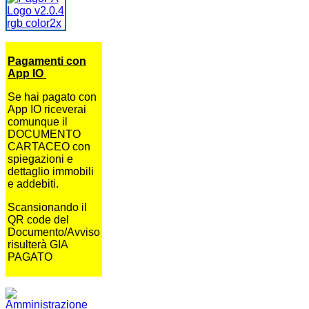
Pagamenti con
App IO
Se hai pagato con
App IO riceverai
comunque il
DOCUMENTO
CARTACEO con
spiegazioni e
dettaglio immobili
e addebiti.
Scansionando il
QR code del
Documento/Avviso
risulterà GIA
PAGATO