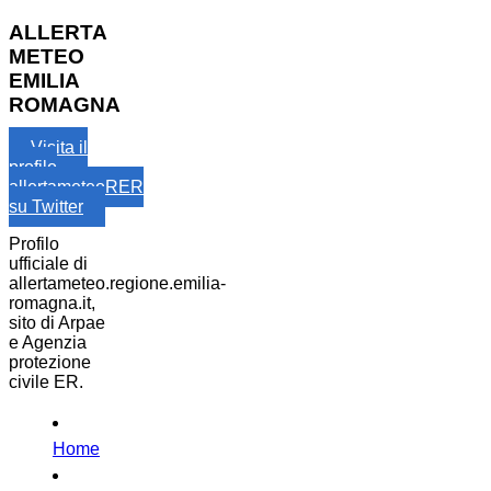
ALLERTA
METEO
EMILIA
ROMAGNA
Visita il
profilo
allertameteoRER
su Twitter
Profilo
ufficiale di
allertameteo.regione.emilia-
romagna.it,
sito di Arpae
e Agenzia
protezione
civile ER.
Home