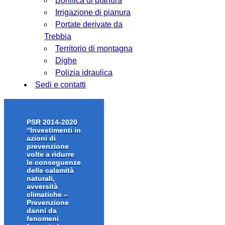
Bonifica di pianura
Irrigazione di pianura
Portate derivate da
Trebbia
Territorio di montagna
Dighe
Polizia idraulica
Sedi e contatti
PSR 2014-2020
“Investimenti in
azioni di
prevenzione
volte a ridurre
le conseguenze
delle calamità
naturali,
avversità
climatiche –
Prevenzione
danni da
fenomeni