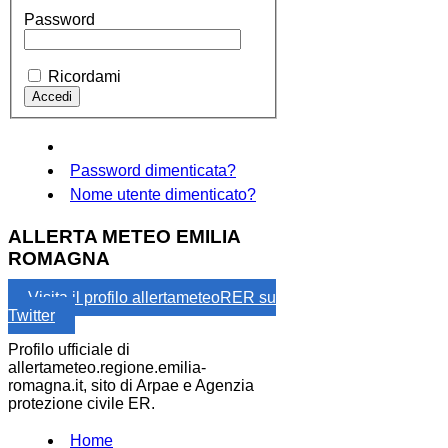
Password
Ricordami
Password dimenticata?
Nome utente dimenticato?
ALLERTA METEO EMILIA
ROMAGNA
Visita il profilo allertameteoRER su
Twitter
Profilo ufficiale di
allertameteo.regione.emilia-
romagna.it, sito di Arpae e Agenzia
protezione civile ER.
Home