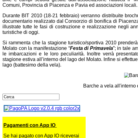
Comuni, Provincia di Piacenza e Pavia ed associazioni locali.
Durante BIT 2010 (18-21 febbraio) verranno distribuite brochur
documentario realizzato dal Consorzio di bonifica di Piacenza
illustrate tutte le fasi di costruzione e realizzazione negli an
turistiche di oggi.
Si rammenta che la stagione turistico/sportiva 2010 prenderà
Molato con la manifestazione “
Festa di Primavela
”; in tale a
le imbarcazioni e le loro peculiarità. Inoltre verrà presentat
stagione estiva all’interno del lago del Molato. Infine si effettu
lago (battesimo della vela).
Barche a vela all'interno 
Pagamenti con App IO
Se hai pagato con App IO riceverai