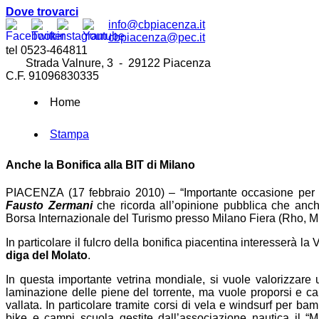
Dove trovarci
info@cbpiacenza.it
cbpiacenza@pec.it
tel 0523-464811
Strada Valnure, 3 - 29122 Piacenza
C.F. 91096830335
Home
Stampa
Anche la Bonifica alla BIT di Milano
PIACENZA (17 febbraio 2010) – “Importante occasione per i
Fausto Zermani
che ricorda all’opinione pubblica che anch
Borsa Internazionale del Turismo presso Milano Fiera (Rho, MI
In particolare il fulcro della bonifica piacentina interesserà la
diga del Molato
.
In questa importante vetrina mondiale, si vuole valorizzare
laminazione delle piene del torrente, ma vuole proporsi e cand
vallata. In particolare tramite corsi di vela e windsurf per ba
bike e campi scuola gestite dall’associazione nautica il “Ma