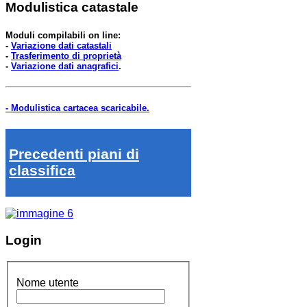
Modulistica catastale
Moduli compilabili on line:
-
Variazione dati catastali
-
Trasferimento di proprietà
-
Variazione dati anagrafici
.
- Modulistica cartacea scaricabile.
Precedenti piani di
classifica
Login
Nome utente