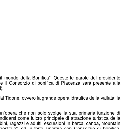
l mondo della Bonifica”. Queste le parole del presidente
e il Consorzio di bonifica di Piacenza sarà presente alla
).
 Val Tidone, ovvero la grande opera idraulica della vallata: la
 un’opera che non solo svolge la sua primaria funzione di
idarsi come fulcro principale di attrazione turistica della
mbini, ragazzi e adulti, escursioni in barca, canoa, mountain
estrale”, ed in forte sinergia con Consorzio di bonifica,