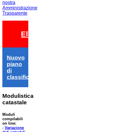
nostra
Amministrazione
Trasparente
Elezioni 2026
Nuovo
piano
di
classifica
Modulistica
catastale
Moduli
compilabili
on line:
-
Variazione