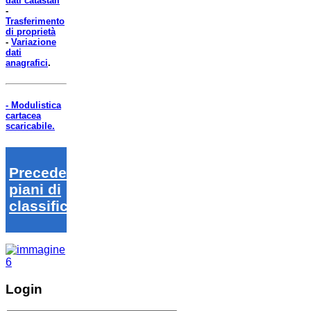
dati catastali
-
Trasferimento
di proprietà
-
Variazione
dati
anagrafici
.
- Modulistica
cartacea
scaricabile.
Precedenti
piani di
classifica
Login