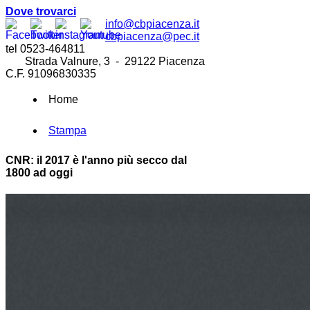
Dove trovarci
info@cbpiacenza.it
cbpiacenza@pec.it
tel 0523-464811
Strada Valnure, 3 - 29122 Piacenza
C.F. 91096830335
Home
Stampa
CNR: il 2017 è l'anno più secco dal
1800 ad oggi