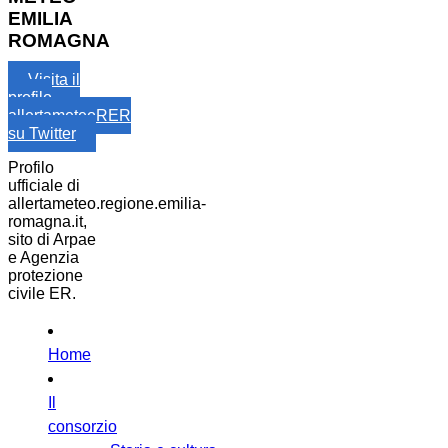
EMILIA
ROMAGNA
Visita il
profilo
allertameteoRER
su Twitter
Profilo
ufficiale di
allertameteo.regione.emilia-
romagna.it,
sito di Arpae
e Agenzia
protezione
civile ER.
Home
Il
consorzio