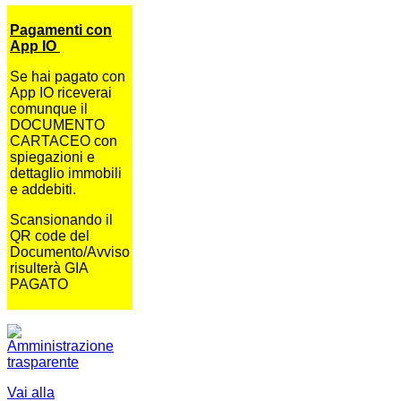
Pagamenti con
App IO
Se hai pagato con
App IO riceverai
comunque il
DOCUMENTO
CARTACEO con
spiegazioni e
dettaglio immobili
e addebiti.
Scansionando il
QR code del
Documento/Avviso
risulterà GIA
PAGATO
Vai alla