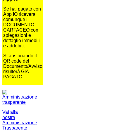
Se hai pagato con
App IO riceverai
comunque il
DOCUMENTO
CARTACEO con
spiegazioni e
dettaglio immobili
e addebiti.
Scansionando il
QR code del
Documento/Avviso
risulterà GIA
PAGATO
Vai alla
nostra
Amministrazione
Trasparente