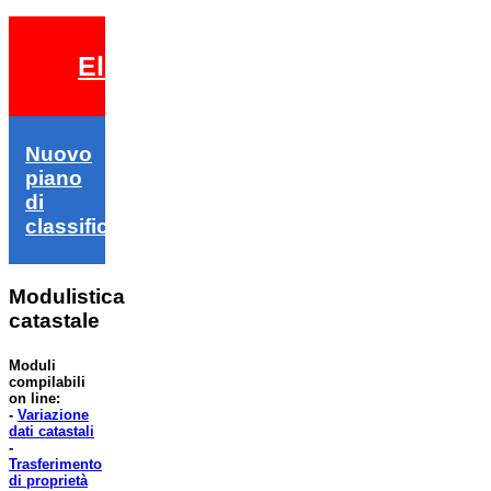
Elezioni 2026
Nuovo
piano
di
classifica
Modulistica
catastale
Moduli
compilabili
on line:
-
Variazione
dati catastali
-
Trasferimento
di proprietà