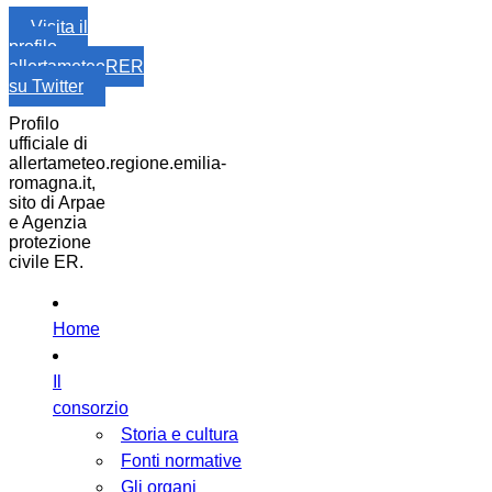
Visita il
profilo
allertameteoRER
su Twitter
Profilo
ufficiale di
allertameteo.regione.emilia-
romagna.it,
sito di Arpae
e Agenzia
protezione
civile ER.
Home
Il
consorzio
Storia e cultura
Fonti normative
Gli organi