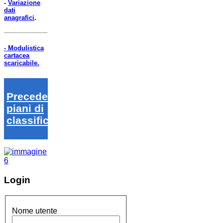
-
Variazione
dati
anagrafici
.
- Modulistica
cartacea
scaricabile.
Precedenti
piani di
classifica
Login
Nome utente