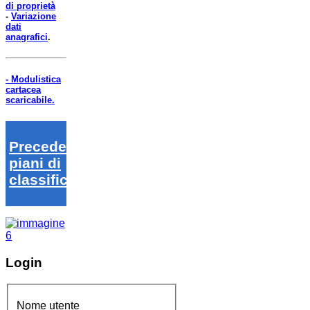
di proprietà
-
Variazione
dati
anagrafici
.
- Modulistica
cartacea
scaricabile.
Precedenti
piani di
classifica
Login
Nome utente