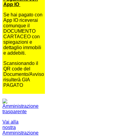
App IO
Se hai pagato con
App IO riceverai
comunque il
DOCUMENTO
CARTACEO con
spiegazioni e
dettaglio immobili
e addebiti.
Scansionando il
QR code del
Documento/Avviso
risulterà GIA
PAGATO
Vai alla
nostra
Amministrazione