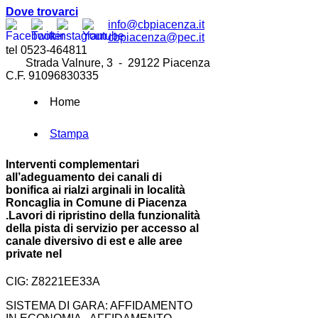
Dove trovarci
info@cbpiacenza.it
cbpiacenza@pec.it
tel 0523-464811
Strada Valnure, 3 - 29122 Piacenza
C.F. 91096830335
Home
Stampa
Interventi complementari
all’adeguamento dei canali di
bonifica ai rialzi arginali in località
Roncaglia in Comune di Piacenza
.Lavori di ripristino della funzionalità
della pista di servizio per accesso al
canale diversivo di est e alle aree
private nel
CIG: Z8221EE33A
SISTEMA DI GARA: AFFIDAMENTO