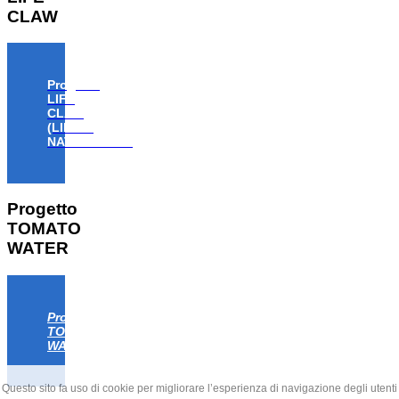
CLAW
Progetto
LIFE
CLAW
(LIFE18
NAT/IT/000806)
Progetto
TOMATO
WATER
Progetto
TOMATO
WATER
Questo sito fa uso di cookie per migliorare l’esperienza di navigazione degli utenti