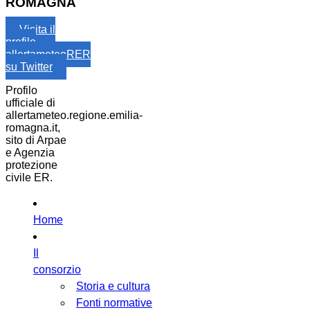
ROMAGNA
Visita il
profilo
allertameteoRER
su Twitter
Profilo
ufficiale di
allertameteo.regione.emilia-
romagna.it,
sito di Arpae
e Agenzia
protezione
civile ER.
Home
Il
consorzio
Storia e cultura
Fonti normative