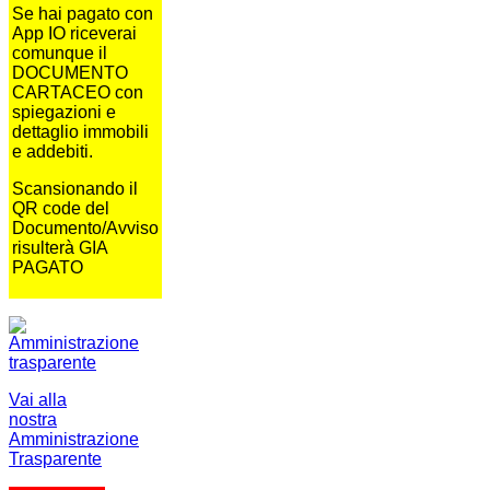
Se hai pagato con
App IO riceverai
comunque il
DOCUMENTO
CARTACEO con
spiegazioni e
dettaglio immobili
e addebiti.
Scansionando il
QR code del
Documento/Avviso
risulterà GIA
PAGATO
Vai alla
nostra
Amministrazione
Trasparente