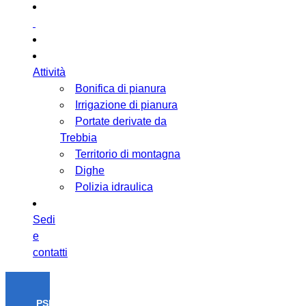
Attività
Bonifica di pianura
Irrigazione di pianura
Portate derivate da
Trebbia
Territorio di montagna
Dighe
Polizia idraulica
Sedi
e
contatti
PSR