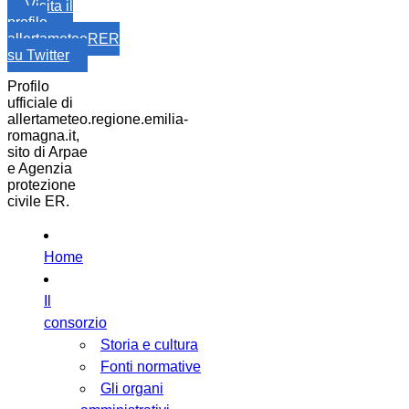
Visita il
profilo
allertameteoRER
su Twitter
Profilo
ufficiale di
allertameteo.regione.emilia-
romagna.it,
sito di Arpae
e Agenzia
protezione
civile ER.
Home
Il
consorzio
Storia e cultura
Fonti normative
Gli organi