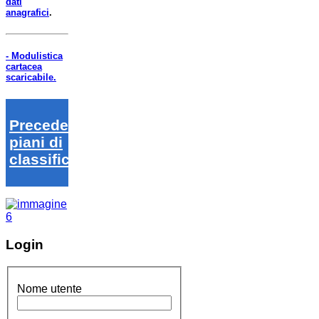
dati
anagrafici
.
- Modulistica
cartacea
scaricabile.
Precedenti
piani di
classifica
Login
Nome utente