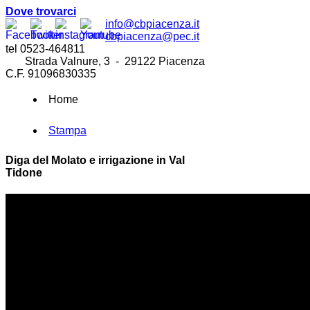
Dove trovarci
info@cbpiacenza.it
cbpiacenza@pec.it
tel 0523-464811
Strada Valnure, 3 - 29122 Piacenza
C.F. 91096830335
Home
Stampa
Diga del Molato e irrigazione in Val
Tidone