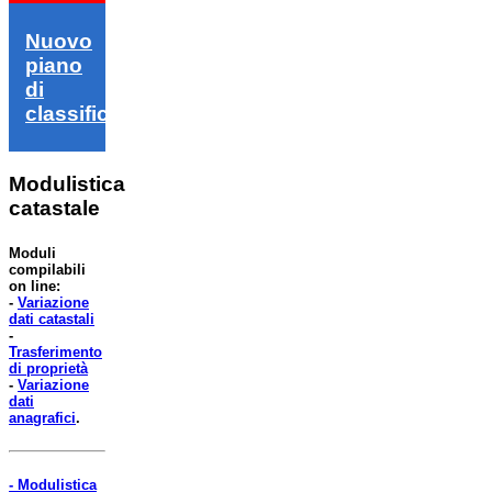
Nuovo
piano
di
classifica
Modulistica
catastale
Moduli
compilabili
on line:
-
Variazione
dati catastali
-
Trasferimento
di proprietà
-
Variazione
dati
anagrafici
.
- Modulistica