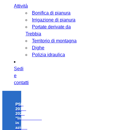
Attività
Bonifica di pianura
Irrigazione di pianura
Portate derivate da
Trebbia
Territorio di montagna
Dighe
Polizia idraulica
Sedi
e
contatti
PSR
2014-
2020
“Investimenti
in
azioni