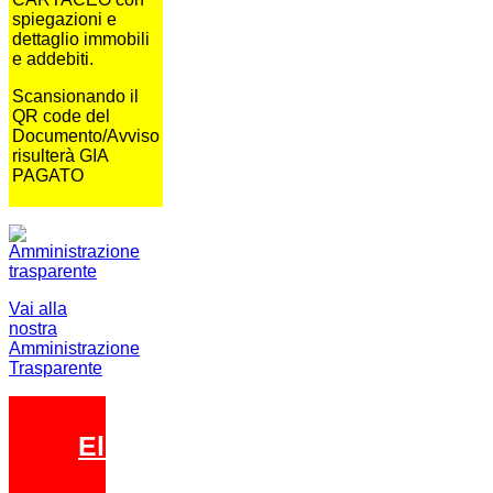
spiegazioni e
dettaglio immobili
e addebiti.
Scansionando il
QR code del
Documento/Avviso
risulterà GIA
PAGATO
Vai alla
nostra
Amministrazione
Trasparente
Elezioni 2026