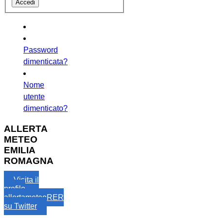
Password
dimenticata?
Nome
utente
dimenticato?
ALLERTA
METEO
EMILIA
ROMAGNA
Visita il
profilo
allertameteoRER
su Twitter