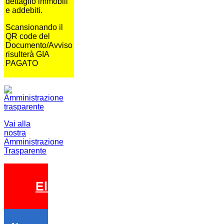
dettaglio immobili
e addebiti.
Scansionando il
QR code del
Documento/Avviso
risulterà GIA
PAGATO
Vai alla
nostra
Amministrazione
Trasparente
Elezioni 2026