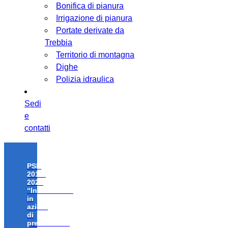
Bonifica di pianura
Irrigazione di pianura
Portate derivate da
Trebbia
Territorio di montagna
Dighe
Polizia idraulica
Sedi
e
contatti
PSR
2014-
2020
“Investimenti
in
azioni
di
prevenzione