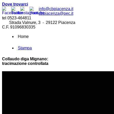
Dove trovarci
info@cbpiacenza.it
cbpiacenza@pec.it
tel 0523-464811
Strada Valnure, 3 - 29122 Piacenza
C.F. 91096830335
Home
Stampa
Collaudo diga Mignano:
tracimazione controllata