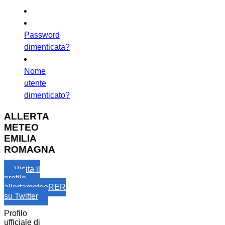
Password
dimenticata?
Nome
utente
dimenticato?
ALLERTA
METEO
EMILIA
ROMAGNA
Visita il
profilo
allertameteoRER
su Twitter
Profilo
ufficiale di