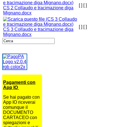
[ ]
[ ]
CS 2 Collaudo e tracimazione diga
Mignano.docx
[ ]
[ ]
CS 3 Collaudo e tracimazione diga
Mignano.docx
Pagamenti con
App IO
Se hai pagato con
App IO riceverai
comunque il
DOCUMENTO
CARTACEO con
spiegazioni e