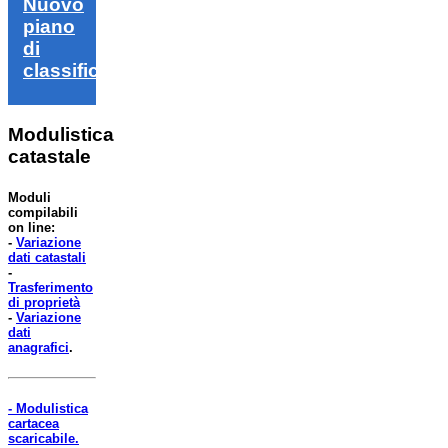
Nuovo
piano
di
classifica
Modulistica
catastale
Moduli
compilabili
on line:
-
Variazione
dati catastali
-
Trasferimento
di proprietà
-
Variazione
dati
anagrafici
.
- Modulistica
cartacea
scaricabile.