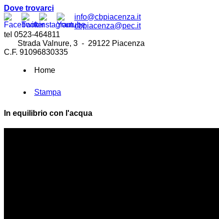
Dove trovarci
info@cbpiacenza.it
cbpiacenza@pec.it
tel 0523-464811
Strada Valnure, 3 - 29122 Piacenza
C.F. 91096830335
Home
Stampa
In equilibrio con l'acqua