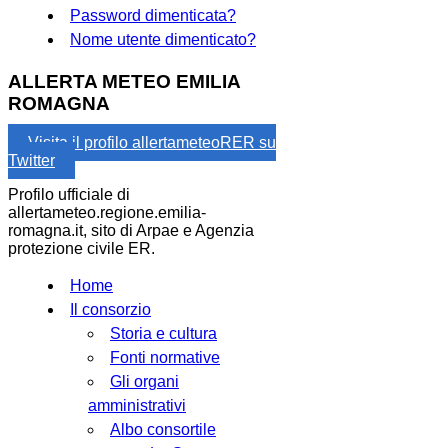
Password dimenticata?
Nome utente dimenticato?
ALLERTA METEO EMILIA
ROMAGNA
Visita il profilo allertameteoRER su
Twitter
Profilo ufficiale di
allertameteo.regione.emilia-
romagna.it, sito di Arpae e Agenzia
protezione civile ER.
Home
Il consorzio
Storia e cultura
Fonti normative
Gli organi
amministrativi
Albo consortile