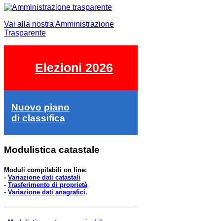
Vai alla nostra Amministrazione
Trasparente
Elezioni 2026
Nuovo piano
di classifica
Modulistica catastale
Moduli compilabili on line:
-
Variazione dati catastali
-
Trasferimento di proprietà
-
Variazione dati anagrafici
.