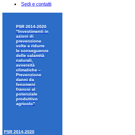
Sedi e contatti
PSR 2014-2020
“Investimenti in
azioni di
prevenzione
volte a ridurre
le conseguenze
delle calamità
naturali,
avversità
climatiche –
Prevenzione
danni da
fenomeni
franosi al
potenziale
produttivo
agricolo”
PSR 2014-2020