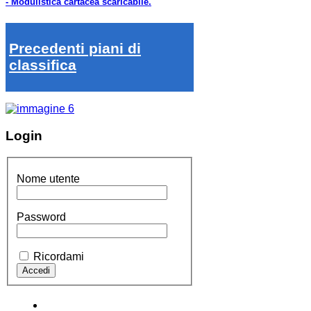
- Modulistica cartacea scaricabile.
Precedenti piani di
classifica
Login
Nome utente
Password
Ricordami