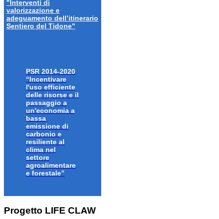
"Interventi di
valorizzazione e
adeguamento dell’itinerario
Sentiero del Tidone"
PSR 2014-2020
“Incentivare
l'uso efficiente
delle risorse e il
passaggio a
un'economia a
bassa
emissione di
carbonio e
resiliente al
clima nel
settore
agroalimentare
e forestale”
Progetto LIFE CLAW