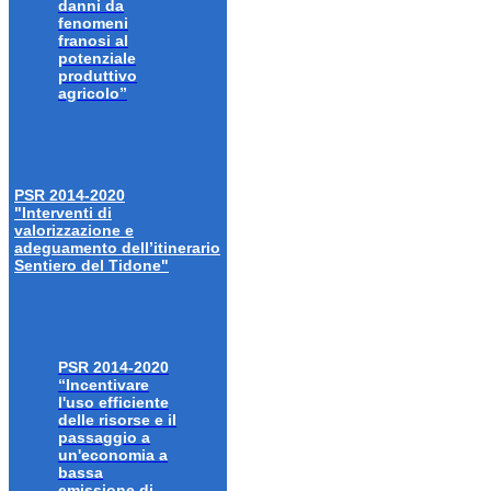
danni da
fenomeni
franosi al
potenziale
produttivo
agricolo”
PSR 2014-2020
"Interventi di
valorizzazione e
adeguamento dell’itinerario
Sentiero del Tidone"
PSR 2014-2020
“Incentivare
l'uso efficiente
delle risorse e il
passaggio a
un'economia a
bassa
emissione di