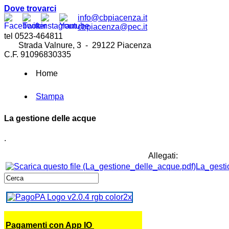
Dove trovarci
info@cbpiacenza.it
cbpiacenza@pec.it
tel 0523-464811
Strada Valnure, 3 - 29122 Piacenza
C.F. 91096830335
Home
Stampa
La gestione delle acque
.
Allegati:
La_gesti
Pagamenti con App IO