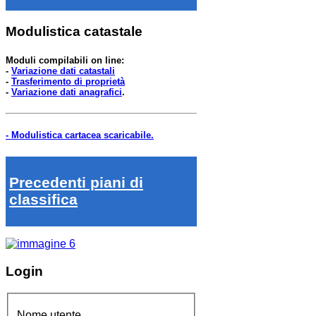
Modulistica catastale
Moduli compilabili on line:
-
Variazione dati catastali
-
Trasferimento di proprietà
-
Variazione dati anagrafici
.
- Modulistica cartacea scaricabile.
Precedenti piani di
classifica
Login
Nome utente