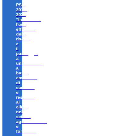
PSR
2014-
2020
“Incentivare
l'uso
efficiente
delle
risorse
e
il
passaggio
a
un'economia
a
bassa
emissione
di
carbonio
e
resiliente
al
clima
nel
settore
agroalimentare
e
forestale”