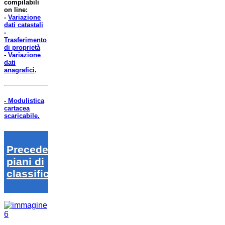
compilabili
on line:
-
Variazione
dati catastali
-
Trasferimento
di proprietà
-
Variazione
dati
anagrafici
.
- Modulistica
cartacea
scaricabile.
Precedenti
piani di
classifica