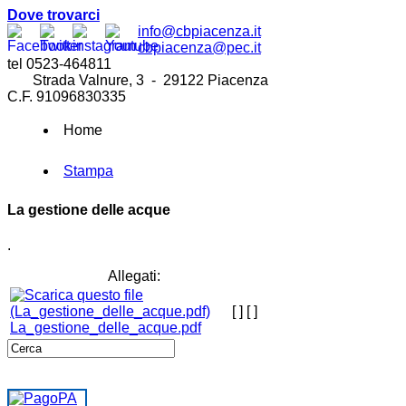
Dove trovarci
info@cbpiacenza.it
cbpiacenza@pec.it
tel 0523-464811
Strada Valnure, 3 - 29122 Piacenza
C.F. 91096830335
Home
Stampa
La gestione delle acque
.
Allegati:
[ ]
[ ]
La_gestione_delle_acque.pdf