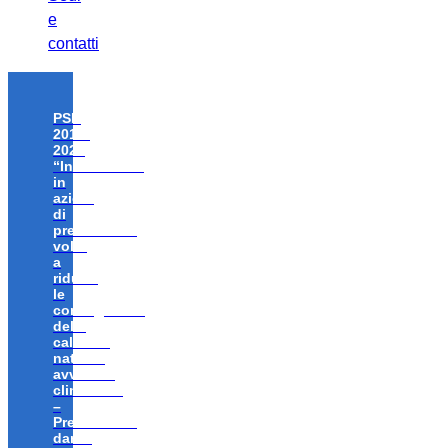
e
contatti
PSR
2014-
2020
“Investimenti
in
azioni
di
prevenzione
volte
a
ridurre
le
conseguenze
delle
calamità
naturali,
avversità
climatiche
–
Prevenzione
danni