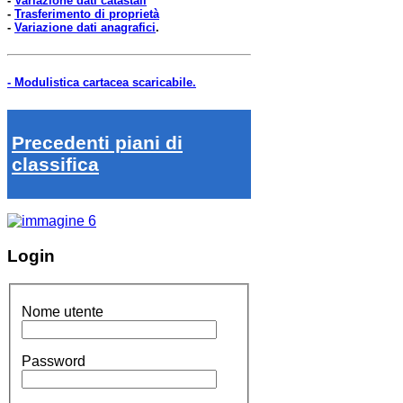
-
Variazione dati catastali
-
Trasferimento di proprietà
-
Variazione dati anagrafici
.
- Modulistica cartacea scaricabile.
Precedenti piani di
classifica
Login
Nome utente
Password