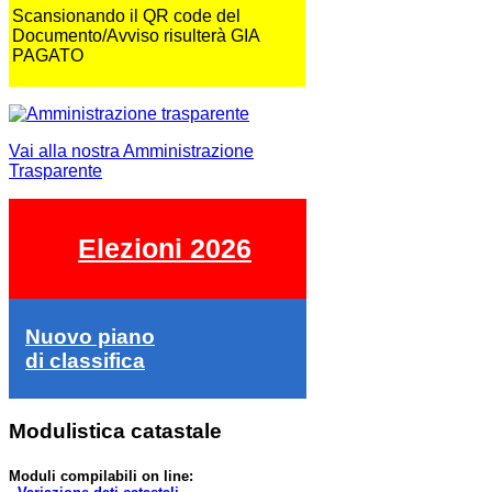
Scansionando il QR code del
Documento/Avviso risulterà GIA
PAGATO
Vai alla nostra Amministrazione
Trasparente
Elezioni 2026
Nuovo piano
di classifica
Modulistica catastale
Moduli compilabili on line: