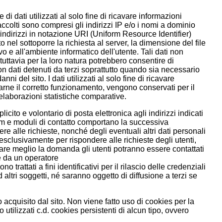
di dati utilizzati al solo fine di ricavare informazioni
raccolti sono compresi gli indirizzi IP e/o i nomi a dominio
i indirizzi in notazione URI (Uniform Resource Identifier)
ato nel sottoporre la richiesta al server, la dimensione del file
ivo e all'ambiente informatico dell'utente. Tali dati non
 tuttavia per la loro natura potrebbero consentire di
con dati detenuti da terzi soprattutto quando sia necessario
nni del sito. I dati utilizzati al solo fine di ricavare
larne il corretto funzionamento, vengono conservati per il
 elaborazioni statistiche comparative.
plicito e volontario di posta elettronica agli indirizzi indicati
form e moduli di contatto comportano la successiva
re alle richieste, nonché degli eventuali altri dati personali
ti esclusivamente per rispondere alle richieste degli utenti,
zzare meglio la domanda gli utenti potranno essere contattati
e da un operatore
no trattati a fini identificativi per il rilascio delle credenziali
altri soggetti, né saranno oggetto di diffusione a terzi se
acquisito dal sito. Non viene fatto uso di cookies per la
utilizzati c.d. cookies persistenti di alcun tipo, ovvero