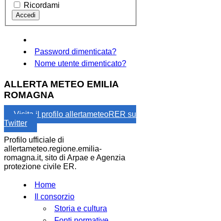
Ricordami
Password dimenticata?
Nome utente dimenticato?
ALLERTA METEO EMILIA
ROMAGNA
Visita il profilo allertameteoRER su
Twitter
Profilo ufficiale di
allertameteo.regione.emilia-
romagna.it, sito di Arpae e Agenzia
protezione civile ER.
Home
Il consorzio
Storia e cultura
Fonti normative