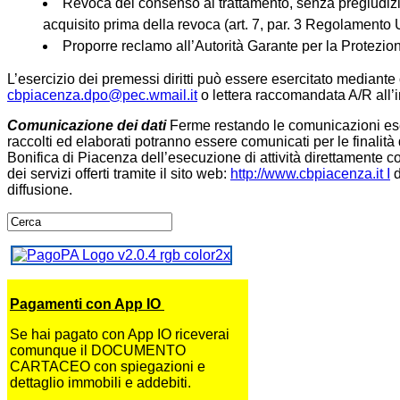
Revoca del consenso al trattamento, senza pregiudizio
acquisito prima della revoca (art. 7, par. 3 Regolamento
Proporre reclamo all’Autorità Garante per la Protezio
L’esercizio dei premessi diritti può essere esercitato mediant
cbpiacenza.dpo@pec.wmail.it
o lettera raccomandata A/R all’
Comunicazione dei dati
Ferme restando le comunicazioni eseg
raccolti ed elaborati potranno essere comunicati per le finalità 
Bonifica di Piacenza dell’esecuzione di attività direttamente c
dei servizi offerti tramite il sito web:
http://www.cbpiacenza.it
I
d
diffusione.
Pagamenti con App IO
Se hai pagato con App IO riceverai
comunque il DOCUMENTO
CARTACEO con spiegazioni e
dettaglio immobili e addebiti.