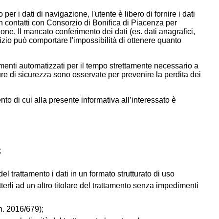
per i dati di navigazione, l'utente è libero di fornire i dati
in contatti con Consorzio di Bonifica di Piacenza per
one. Il mancato conferimento dei dati (es. dati anagrafici,
izio può comportare l'impossibilità di ottenere quanto
rumenti automatizzati per il tempo strettamente necessario a
ure di sicurezza sono osservate per prevenire la perdita dei
ento di cui alla presente informativa all’interessato è
;
del trattamento i dati in un formato strutturato di uso
erli ad un altro titolare del trattamento senza impedimenti
n. 2016/679);