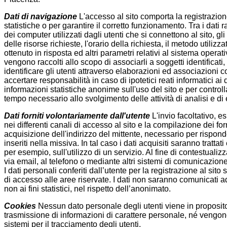
Dati di navigazione
L'accesso al sito comporta la registrazione 
statistiche o per garantire il corretto funzionamento. Tra i dati 
dei computer utilizzati dagli utenti che si connettono al sito, gl
delle risorse richieste, l'orario della richiesta, il metodo utilizz
ottenuto in risposta ed altri parametri relativi al sistema operat
vengono raccolti allo scopo di associarli a soggetti identificati,
identificare gli utenti attraverso elaborazioni ed associazioni 
accertare responsabilità in caso di ipotetici reati informatici ai da
informazioni statistiche anonime sull'uso del sito e per control
tempo necessario allo svolgimento delle attività di analisi e di
Dati forniti volontariamente dall'utente
L'invio facoltativo, es
nei differenti canali di accesso al sito e la compilazione dei 
acquisizione dell'indirizzo del mittente, necessario per risponde
inseriti nella missiva. In tal caso i dati acquisiti saranno tratta
per esempio, sull'utilizzo di un servizio. Al fine di contestuali
via email, al telefono o mediante altri sistemi di comunicazion
I dati personali conferiti dall’utente per la registrazione al sito so
di accesso alle aree riservate. I dati non saranno comunicati ad 
non ai fini statistici, nel rispetto dell’anonimato.
Cookies
Nessun dato personale degli utenti viene in proposito 
trasmissione di informazioni di carattere personale, né vengono 
sistemi per il tracciamento degli utenti.