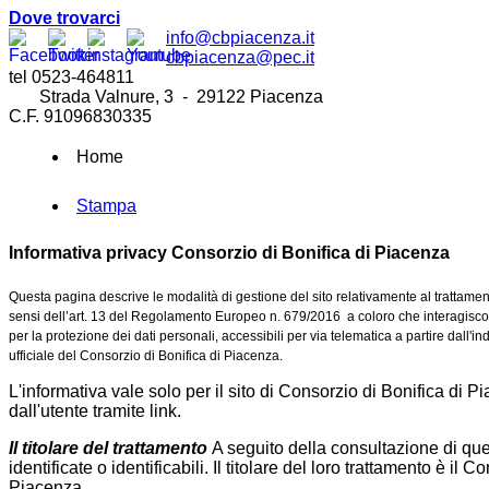
Dove trovarci
info@cbpiacenza.it
cbpiacenza@pec.it
tel 0523-464811
Strada Valnure, 3 - 29122 Piacenza
C.F. 91096830335
Home
Stampa
Informativa privacy Consorzio di Bonifica di Piacenza
Questa pagina descrive le modalità di gestione del sito relativamente al trattament
sensi dell’art. 13 del Regolamento Europeo n. 679/2016 a coloro che interagiscono
per la protezione dei dati personali, accessibili per via telematica a partire dall'in
ufficiale del Consorzio di Bonifica di Piacenza.
L'informativa vale solo per il sito di Consorzio di Bonifica di P
dall'utente tramite link.
Il titolare del trattamento
A seguito della consultazione di ques
identificate o identificabili. Il titolare del loro trattamento è i
Piacenza.