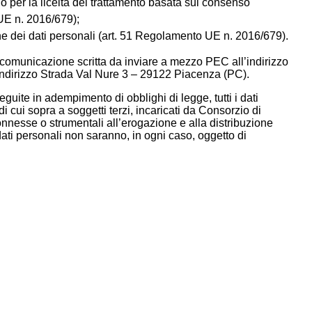
 per la liceità del trattamento basata sul consenso
 UE n. 2016/679);
ne dei dati personali (art. 51 Regolamento UE n. 2016/679
).
e comunicazione scritta da inviare a mezzo PEC all’indirizzo
indirizzo Strada Val Nure 3 – 29122 Piacenza (PC).
uite in adempimento di obblighi di legge, tutti i dati
di cui sopra a soggetti terzi, incaricati da Consorzio di
onnesse o strumentali all’erogazione e alla distribuzione
ati personali non saranno, in ogni caso, oggetto di