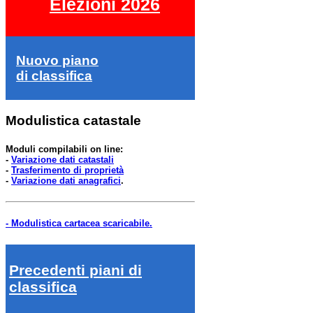
Elezioni 2026
Nuovo piano
di classifica
Modulistica catastale
Moduli compilabili on line:
-
Variazione dati catastali
-
Trasferimento di proprietà
-
Variazione dati anagrafici
.
- Modulistica cartacea scaricabile.
Precedenti piani di
classifica