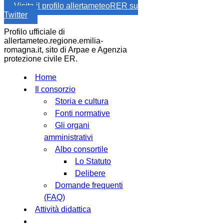
Visita il profilo allertameteoRER su
Twitter
Profilo ufficiale di
allertameteo.regione.emilia-
romagna.it, sito di Arpae e Agenzia
protezione civile ER.
Home
Il consorzio
Storia e cultura
Fonti normative
Gli organi
amministrativi
Albo consortile
Lo Statuto
Delibere
Domande frequenti
(FAQ)
Attività didattica