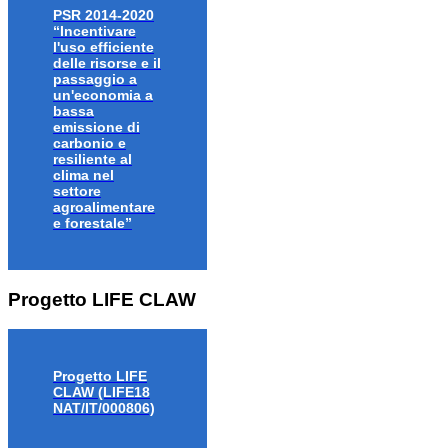
PSR 2014-2020
“Incentivare
l'uso efficiente
delle risorse e il
passaggio a
un'economia a
bassa
emissione di
carbonio e
resiliente al
clima nel
settore
agroalimentare
e forestale”
Progetto LIFE CLAW
Progetto LIFE
CLAW (LIFE18
NAT/IT/000806)