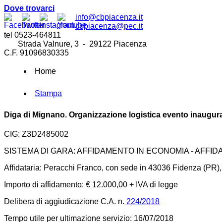
Dove trovarci
info@cbpiacenza.it
cbpiacenza@pec.it
tel 0523-464811
Strada Valnure, 3 - 29122 Piacenza
C.F. 91096830335
Home
Stampa
Diga di Mignano. Organizzazione logistica evento inaugural
CIG: Z3D2485002
SISTEMA DI GARA: AFFIDAMENTO IN ECONOMIA - AFFI
Affidataria: Peracchi Franco, con sede in 43036 Fidenza (PR), 
Importo di affidamento: € 12.000,00 + IVA di legge
Delibera di aggiudicazione C.A. n.
224/2018
Tempo utile per ultimazione servizio: 16/07/2018