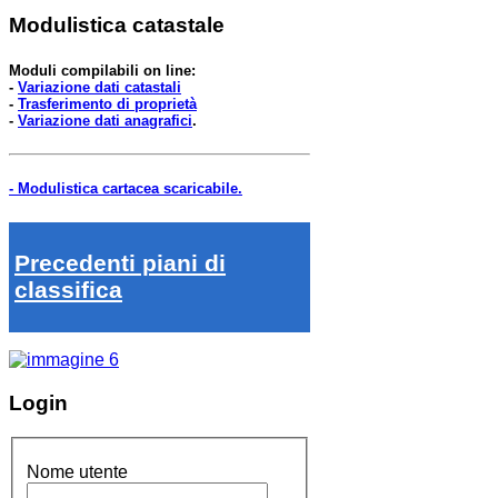
Modulistica catastale
Moduli compilabili on line:
-
Variazione dati catastali
-
Trasferimento di proprietà
-
Variazione dati anagrafici
.
- Modulistica cartacea scaricabile.
Precedenti piani di
classifica
Login
Nome utente