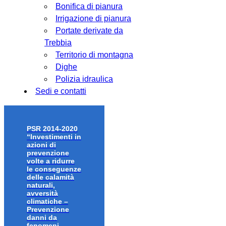
Bonifica di pianura
Irrigazione di pianura
Portate derivate da
Trebbia
Territorio di montagna
Dighe
Polizia idraulica
Sedi e contatti
PSR 2014-2020
“Investimenti in
azioni di
prevenzione
volte a ridurre
le conseguenze
delle calamità
naturali,
avversità
climatiche –
Prevenzione
danni da
fenomeni