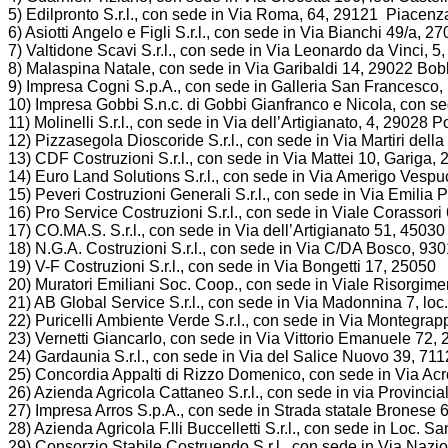
5) Edilpronto S.r.l., con sede in Via Roma, 64, 29121 Piacenz
6) Asiotti Angelo e Figli S.r.l., con sede in Via Bianchi 49/a, 2
7) Valtidone Scavi S.r.l., con sede in Via Leonardo da Vinci, 5
8) Malaspina Natale, con sede in Via Garibaldi 14, 29022 Bob
9) Impresa Cogni S.p.A., con sede in Galleria San Francesco,
10) Impresa Gobbi S.n.c. di Gobbi Gianfranco e Nicola, con s
11) Molinelli S.r.l., con sede in Via dell’Artigianato, 4, 29028 P
12) Pizzasegola Dioscoride S.r.l., con sede in Via Martiri dell
13) CDF Costruzioni S.r.l., con sede in Via Mattei 10, Gariga
14) Euro Land Solutions S.r.l., con sede in Via Amerigo Vespu
15) Peveri Costruzioni Generali S.r.l., con sede in Via Emil
16) Pro Service Costruzioni S.r.l., con sede in Viale Corasso
17) CO.MA.S. S.r.l., con sede in Via dell’Artigianato 51, 450
18) N.G.A. Costruzioni S.r.l., con sede in Via C/DA Bosco, 93
19) V-F Costruzioni S.r.l., con sede in Via Bongetti 17, 2505
20) Muratori Emiliani Soc. Coop., con sede in Viale Risorgim
21) AB Global Service S.r.l., con sede in Via Madonnina 7, lo
22) Puricelli Ambiente Verde S.r.l., con sede in Via Montegra
23) Vernetti Giancarlo, con sede in Via Vittorio Emanuele 72, 
24) Gardaunia S.r.l., con sede in Via del Salice Nuovo 39, 71
25) Concordia Appalti di Rizzo Domenico, con sede in Via Acr
26) Azienda Agricola Cattaneo S.r.l., con sede in via Provinci
27) Impresa Arros S.p.A., con sede in Strada statale Bronese 
28) Azienda Agricola F.lli Buccelletti S.r.l., con sede in Loc. 
29) Consorzio Stabile Costruendo S.r.l., con sede in Via Naz