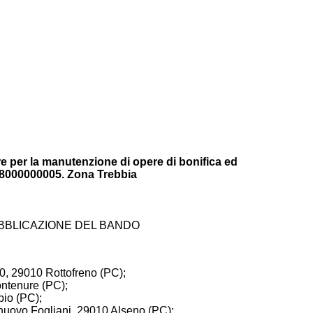
ure per la manutenzione di opere di bonifica ed
18000000005. Zona Trebbia
BBLICAZIONE DEL BANDO
60, 29010 Rottofreno (PC);
ontenure (PC);
bio (PC);
elnuovo Fogliani, 29010 Alseno (PC);