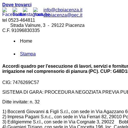
Dove trovarci
info@cbpiacenza.it
cbpiacenza@pec.it
tel 0523-464811
Strada Valnure, 3 - 29122 Piacenza
C.F. 91096830335
Home
Stampa
Accordi quadro per l’esecuzione di lavori, servizi e fornit
irrigazione nel comprensorio di pianura (PC). CUP: G48D
CIG: 7476269C57
SISTEMA DI GARA: PROCEDURA NEGOZIATA PREVIA PU
Ditte invitate: n. 32
1) Boccenti Giovanni & Figli S.r.l., con sede in Via Agazzano 
2) Impresa Pagani S.n.c., con sede in Via Ferrari 82, 29010 P
3) Edilgiemme S.r.l., con sede in Via Corgnate 3, 29022 Bob
4) Guarnieri Tiziano, con sede in Via Crocetta 196, loc. Cast