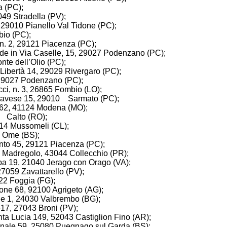
a (PC);
7049 Stradella (PV);
, 29010 Pianello Val Tidone (PC);
bio (PC);
 n. 2, 29121 Piacenza (PC);
ede in Via Caselle, 15, 29027 Podenzano (PC);
onte dell’Olio (PC);
a Libertà 14, 29029 Rivergaro (PC);
, 29027 Podenzano (PC);
cci, n. 3, 26865 Fombio (LO);
ia Pavese 15, 29010 Sarmato (PC);
ri 62, 41124 Modena (MO);
30 Calto (RO);
014 Mussomeli (CL);
0 Ome (BS);
ento 45, 29121 Piacenza (PC);
c. Madregolo, 43044 Collecchio (PR);
ppa 19, 21040 Jerago con Orago (VA);
27059 Zavattarello (PV);
122 Foggia (FG);
one 68, 92100 Agrigeto (AG);
ale 1, 24030 Valbrembo (BG);
617, 27043 Broni (PV);
Santa Lucia 149, 52043 Castiglion Fino (AR);
ionale 59, 25080 Puegnago sul Garda (BS);