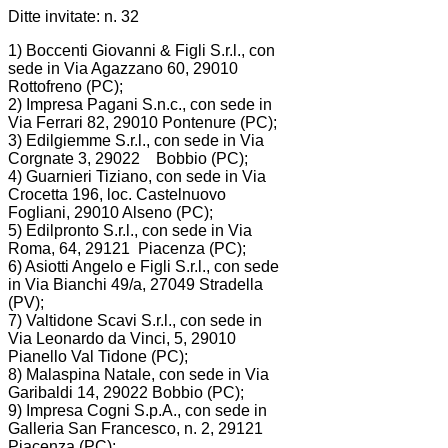
Ditte invitate: n. 32
1) Boccenti Giovanni & Figli S.r.l., con
sede in Via Agazzano 60, 29010
Rottofreno (PC);
2) Impresa Pagani S.n.c., con sede in
Via Ferrari 82, 29010 Pontenure (PC);
3) Edilgiemme S.r.l., con sede in Via
Corgnate 3, 29022 Bobbio (PC);
4) Guarnieri Tiziano, con sede in Via
Crocetta 196, loc. Castelnuovo
Fogliani, 29010 Alseno (PC);
5) Edilpronto S.r.l., con sede in Via
Roma, 64, 29121 Piacenza (PC);
6) Asiotti Angelo e Figli S.r.l., con sede
in Via Bianchi 49/a, 27049 Stradella
(PV);
7) Valtidone Scavi S.r.l., con sede in
Via Leonardo da Vinci, 5, 29010
Pianello Val Tidone (PC);
8) Malaspina Natale, con sede in Via
Garibaldi 14, 29022 Bobbio (PC);
9) Impresa Cogni S.p.A., con sede in
Galleria San Francesco, n. 2, 29121
Piacenza (PC);