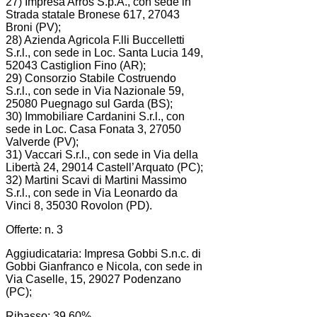
27) Impresa Arros S.p.A., con sede in
Strada statale Bronese 617, 27043
Broni (PV);
28) Azienda Agricola F.lli Buccelletti
S.r.l., con sede in Loc. Santa Lucia 149,
52043 Castiglion Fino (AR);
29) Consorzio Stabile Costruendo
S.r.l., con sede in Via Nazionale 59,
25080 Puegnago sul Garda (BS);
30) Immobiliare Cardanini S.r.l., con
sede in Loc. Casa Fonata 3, 27050
Valverde (PV);
31) Vaccari S.r.l., con sede in Via della
Libertà 24, 29014 Castell’Arquato (PC);
32) Martini Scavi di Martini Massimo
S.r.l., con sede in Via Leonardo da
Vinci 8, 35030 Rovolon (PD).
Offerte: n. 3
Aggiudicataria: Impresa Gobbi S.n.c. di
Gobbi Gianfranco e Nicola, con sede in
Via Caselle, 15, 29027 Podenzano
(PC);
Ribasso: 39,60%