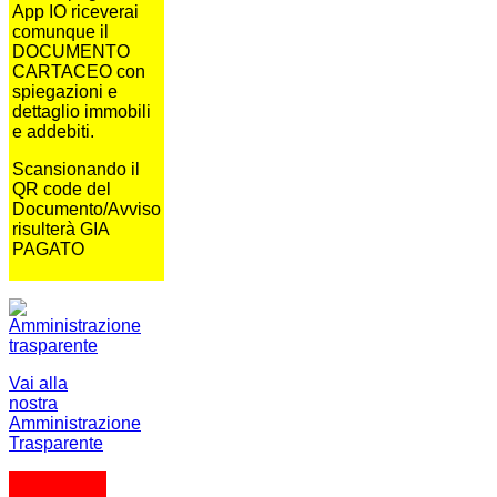
App IO riceverai
comunque il
DOCUMENTO
CARTACEO con
spiegazioni e
dettaglio immobili
e addebiti.
Scansionando il
QR code del
Documento/Avviso
risulterà GIA
PAGATO
Vai alla
nostra
Amministrazione
Trasparente