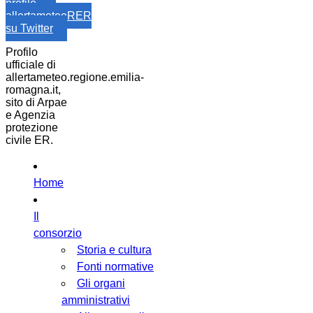
profilo
allertameteoRER
su Twitter
Profilo
ufficiale di
allertameteo.regione.emilia-
romagna.it,
sito di Arpae
e Agenzia
protezione
civile ER.
Home
Il
consorzio
Storia e cultura
Fonti normative
Gli organi
amministrativi