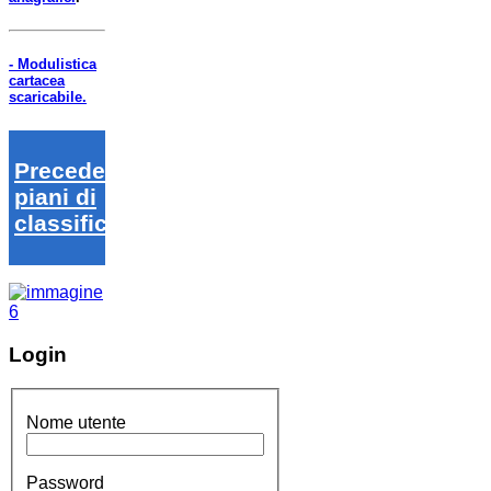
- Modulistica
cartacea
scaricabile.
Precedenti
piani di
classifica
Login
Nome utente
Password