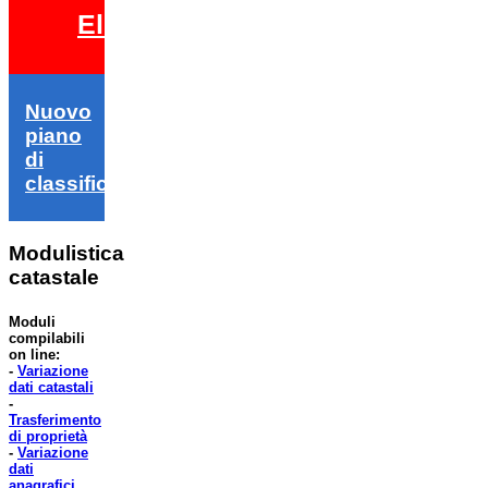
Elezioni 2026
Nuovo
piano
di
classifica
Modulistica
catastale
Moduli
compilabili
on line:
-
Variazione
dati catastali
-
Trasferimento
di proprietà
-
Variazione
dati
anagrafici
.