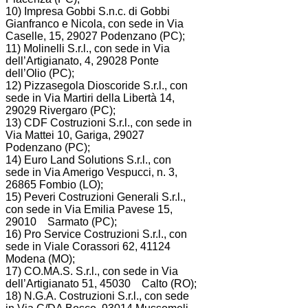
10) Impresa Gobbi S.n.c. di Gobbi
Gianfranco e Nicola, con sede in Via
Caselle, 15, 29027 Podenzano (PC);
11) Molinelli S.r.l., con sede in Via
dell’Artigianato, 4, 29028 Ponte
dell’Olio (PC);
12) Pizzasegola Dioscoride S.r.l., con
sede in Via Martiri della Libertà 14,
29029 Rivergaro (PC);
13) CDF Costruzioni S.r.l., con sede in
Via Mattei 10, Gariga, 29027
Podenzano (PC);
14) Euro Land Solutions S.r.l., con
sede in Via Amerigo Vespucci, n. 3,
26865 Fombio (LO);
15) Peveri Costruzioni Generali S.r.l.,
con sede in Via Emilia Pavese 15,
29010 Sarmato (PC);
16) Pro Service Costruzioni S.r.l., con
sede in Viale Corassori 62, 41124
Modena (MO);
17) CO.MA.S. S.r.l., con sede in Via
dell’Artigianato 51, 45030 Calto (RO);
18) N.G.A. Costruzioni S.r.l., con sede