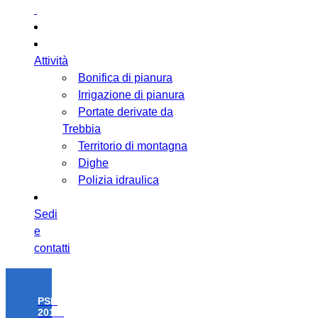
Attività
Bonifica di pianura
Irrigazione di pianura
Portate derivate da
Trebbia
Territorio di montagna
Dighe
Polizia idraulica
Sedi
e
contatti
PSR
2014-