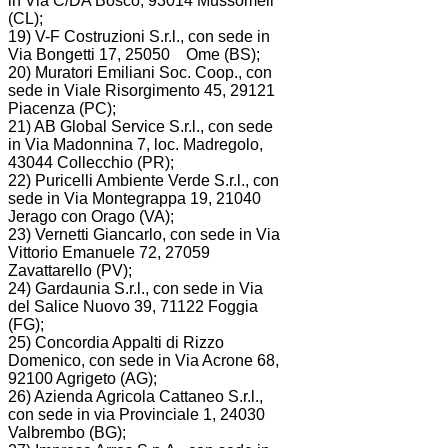
in Via C/DA Bosco, 93014 Mussomeli
(CL);
19) V-F Costruzioni S.r.l., con sede in
Via Bongetti 17, 25050 Ome (BS);
20) Muratori Emiliani Soc. Coop., con
sede in Viale Risorgimento 45, 29121
Piacenza (PC);
21) AB Global Service S.r.l., con sede
in Via Madonnina 7, loc. Madregolo,
43044 Collecchio (PR);
22) Puricelli Ambiente Verde S.r.l., con
sede in Via Montegrappa 19, 21040
Jerago con Orago (VA);
23) Vernetti Giancarlo, con sede in Via
Vittorio Emanuele 72, 27059
Zavattarello (PV);
24) Gardaunia S.r.l., con sede in Via
del Salice Nuovo 39, 71122 Foggia
(FG);
25) Concordia Appalti di Rizzo
Domenico, con sede in Via Acrone 68,
92100 Agrigeto (AG);
26) Azienda Agricola Cattaneo S.r.l.,
con sede in via Provinciale 1, 24030
Valbrembo (BG);