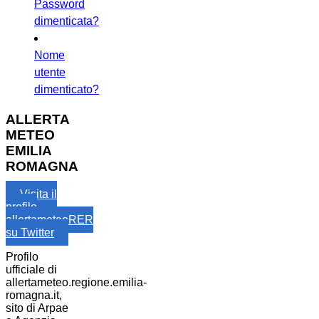
Password
dimenticata?
Nome
utente
dimenticato?
ALLERTA
METEO
EMILIA
ROMAGNA
Visita il
profilo
allertameteoRER
su Twitter
Profilo
ufficiale di
allertameteo.regione.emilia-
romagna.it,
sito di Arpae