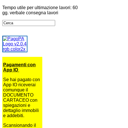
Tempo utile per ultimazione lavori: 60
gg. verbale consegna lavori
Pagamenti con
App IO
Se hai pagato con
App IO riceverai
comunque il
DOCUMENTO
CARTACEO con
spiegazioni e
dettaglio immobili
e addebiti.
Scansionando il