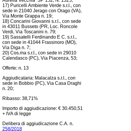
Aurelia Vecchia SP 152, N. 1325;
17) Puricelli Ambiente Verde s.r.l., con
sede in 21040 Jerago con Orago (VA),
Via Monte Grappa n. 19;
18) Concarini Giovanni s.r.l., con sede
in 43011 Busseto (PR, Loc. Roncole
Verdi, Via Toscanini n. 79;
19) Sassatelli Ferdinando E C. s.r.l.,
con sede in 41044 Frassinoro (MO),
Via Diga n. 7;
20) Cos.ma s.r.l., con sede in 29010
Calendasco (PC), Via Piacenza, 53;
Offerte: n. 13
Aggiudicataria: Malacalza s.r.l., con
sede in Bobbio (PC), Via Casa Draghi
n. 20;
Ribasso: 38,71%
Importo di aggiudicazione: € 30.450,51
+ IVA di legge
Delibera di aggiudicazione C.A. n.
258/2018