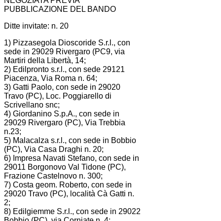
NEGOZIATA PREVIA
PUBBLICAZIONE DEL BANDO
Ditte invitate: n. 20
1) Pizzasegola Dioscoride S.r.l., con
sede in 29029 Rivergaro (PC9, via
Martiri della Libertà, 14;
2) Edilpronto s.r.l., con sede 29121
Piacenza, Via Roma n. 64;
3) Gatti Paolo, con sede in 29020
Travo (PC), Loc. Poggiarello di
Scrivellano snc;
4) Giordanino S.p.A., con sede in
29029 Rivergaro (PC), Via Trebbia
n.23;
5) Malacalza s.r.l., con sede in Bobbio
(PC), Via Casa Draghi n. 20;
6) Impresa Navati Stefano, con sede in
29011 Borgonovo Val Tidone (PC),
Frazione Castelnovo n. 300;
7) Costa geom. Roberto, con sede in
29020 Travo (PC), località Cà Gatti n.
2;
8) Edilgiemme S.r.l., con sede in 29022
Bobbio (PC), via Corniate n. 4;