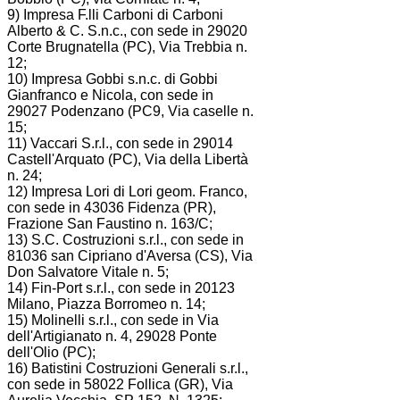
9) Impresa F.lli Carboni di Carboni
Alberto & C. S.n.c., con sede in 29020
Corte Brugnatella (PC), Via Trebbia n.
12;
10) Impresa Gobbi s.n.c. di Gobbi
Gianfranco e Nicola, con sede in
29027 Podenzano (PC9, Via caselle n.
15;
11) Vaccari S.r.l., con sede in 29014
Castell'Arquato (PC), Via della Libertà
n. 24;
12) Impresa Lori di Lori geom. Franco,
con sede in 43036 Fidenza (PR),
Frazione San Faustino n. 163/C;
13) S.C. Costruzioni s.r.l., con sede in
81036 san Cipriano d'Aversa (CS), Via
Don Salvatore Vitale n. 5;
14) Fin-Port s.r.l., con sede in 20123
Milano, Piazza Borromeo n. 14;
15) Molinelli s.r.l., con sede in Via
dell'Artigianato n. 4, 29028 Ponte
dell'Olio (PC);
16) Batistini Costruzioni Generali s.r.l.,
con sede in 58022 Follica (GR), Via