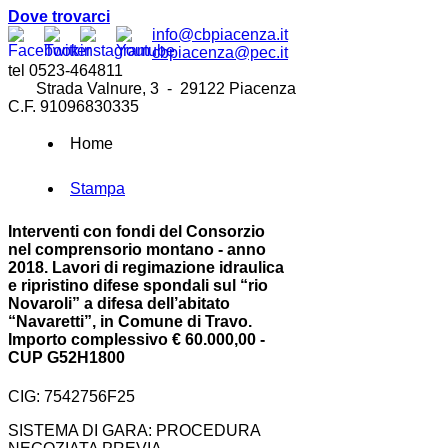
Dove trovarci
info@cbpiacenza.it
cbpiacenza@pec.it
tel 0523-464811
Strada Valnure, 3 - 29122 Piacenza
C.F. 91096830335
Home
Stampa
Interventi con fondi del Consorzio
nel comprensorio montano - anno
2018. Lavori di regimazione idraulica
e ripristino difese spondali sul “rio
Novaroli” a difesa dell’abitato
“Navaretti”, in Comune di Travo.
Importo complessivo € 60.000,00 -
CUP G52H1800
CIG: 7542756F25
SISTEMA DI GARA: PROCEDURA