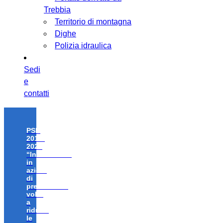
Trebbia
Territorio di montagna
Dighe
Polizia idraulica
Sedi
e
contatti
PSR
2014-
2020
“Investimenti
in
azioni
di
prevenzione
volte
a
ridurre
le