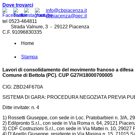
Dove trovarci
info@cbpiacenza.it
cbpiacenza@pec.it
tel 0523-464811
Strada Valnure, 3 - 29122 Piacenza
C.F. 91096830335
Home
Stampa
Lavori di consolidamento del movimento franoso a difesa d
Comune di Bettola (PC). CUP G27H18000700005
CIG: ZBD24F670A
SISTEMA DI GARA: PROCEDURA NEGOZIATA PREVIA PU
Ditte invitate: n. 4
1) Rossetti Giuseppe, con sede in Loc. Pratobarbieri n. 3/A, 2
2) Edilpronto S.r.l., con sede in Via Roma n. 64, 29121 Piacen
3) CDF Costruzioni S.r.l., con sede in Via Mattei n. 10, 2902
4) D’Anello Giuseppe, residente in Via Masina n. 15, 71015 S