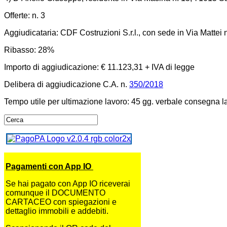
Offerte: n. 3
Aggiudicataria: CDF Costruzioni S.r.l., con sede in Via Matte
Ribasso: 28%
Importo di aggiudicazione: € 11.123,31 + IVA di legge
Delibera di aggiudicazione C.A. n.
350/2018
Tempo utile per ultimazione lavoro: 45 gg. verbale consegna l
Pagamenti con App IO
Se hai pagato con App IO riceverai
comunque il DOCUMENTO
CARTACEO con spiegazioni e
dettaglio immobili e addebiti.