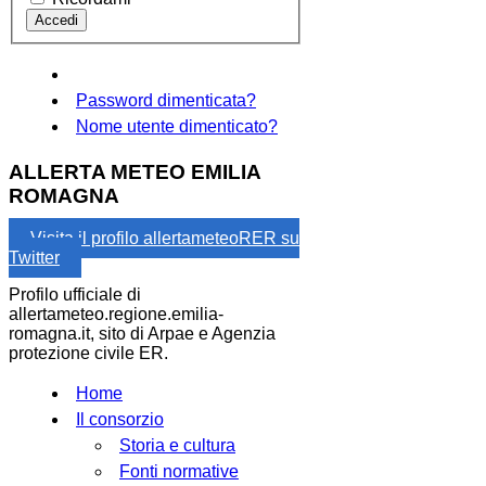
Password dimenticata?
Nome utente dimenticato?
ALLERTA METEO EMILIA
ROMAGNA
Visita il profilo allertameteoRER su
Twitter
Profilo ufficiale di
allertameteo.regione.emilia-
romagna.it, sito di Arpae e Agenzia
protezione civile ER.
Home
Il consorzio
Storia e cultura
Fonti normative