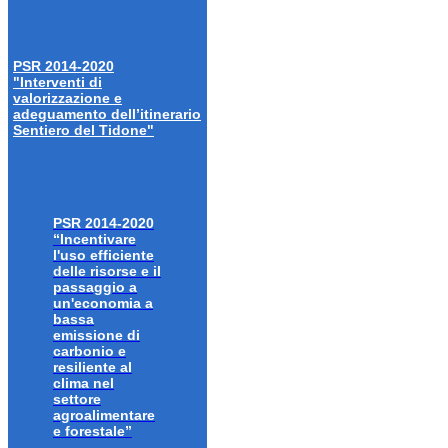
PSR 2014-2020
"Interventi di
valorizzazione e
adeguamento dell’itinerario
Sentiero del Tidone"
PSR 2014-2020
“Incentivare
l'uso efficiente
delle risorse e il
passaggio a
un'economia a
bassa
emissione di
carbonio e
resiliente al
clima nel
settore
agroalimentare
e forestale”