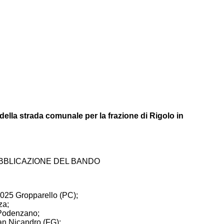
ella strada comunale per la frazione di Rigolo in
BBLICAZIONE DEL BANDO
9025 Gropparello (PC);
za;
7 Podenzano;
an Nicandro (FG);