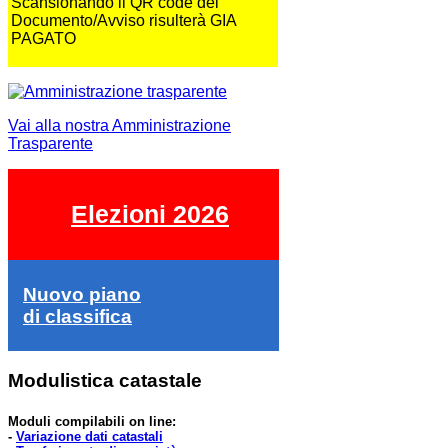
Scansionando il QR code del
Documento/Avviso risulterà GIA
PAGATO
Vai alla nostra Amministrazione
Trasparente
Elezioni 2026
Nuovo piano
di classifica
Modulistica catastale
Moduli compilabili on line:
-
Variazione dati catastali