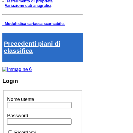
-
Trasferimento di proprietà
-
Variazione dati anagrafici
.
- Modulistica cartacea scaricabile.
Precedenti piani di
classifica
Login
Nome utente
Password
Ricordami