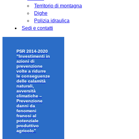
Territorio di montagna
Dighe
Polizia idraulica
Sedi e contatti
PSR 2014-2020
“Investimenti in
azioni di
prevenzione
volte a ridurre
le conseguenze
delle calamità
naturali,
avversità
climatiche –
Prevenzione
danni da
fenomeni
franosi al
potenziale
produttivo
agricolo”