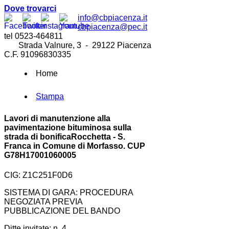
Dove trovarci
info@cbpiacenza.it
cbpiacenza@pec.it
tel 0523-464811
Strada Valnure, 3 - 29122 Piacenza
C.F. 91096830335
Home
Stampa
Lavori di manutenzione alla
pavimentazione bituminosa sulla
strada di bonificaRocchetta - S.
Franca in Comune di Morfasso. CUP
G78H17001060005
CIG: Z1C251F0D6
SISTEMA DI GARA: PROCEDURA
NEGOZIATA PREVIA
PUBBLICAZIONE DEL BANDO
Ditte invitate: n. 4