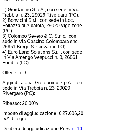
1) Giordanino S.p.A., con sede in Via
Trebbia n. 23, 29029 Rivergaro (PC);
2) Bonvicini S.r.l., con sede in Loc.
Follazza di Albarola, 29020 Vigolzone
(PC);
3) Colombo Severo & C. S.n.c., con
sede in Via Cascina Colombara snc,
26851 Borgo S. Giovanni (LO);
4) Euro Land Solutions S.r.l., con sede
in Via Amerigo Vespucci n. 3, 26861
Fombio (LO);
Offerte: n. 3
Aggiudicataria: Giordanino S.p.A., con
sede in Via Trebbia n. 23, 29029
Rivergaro (PC);
Ribasso: 26,00%
Importo di aggiudicazione: € 27.606,20
IVA di legge
Delibera di aggiudicazione Pres.
n. 14