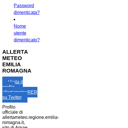
Password
dimenticata?
Nome
utente
dimenticato?
ALLERTA
METEO
EMILIA
ROMAGNA
Visita il
profilo
allertameteoRER
su Twitter
Profilo
ufficiale di
allertameteo.regione.emilia-
romagna.it,
sito di Arpae