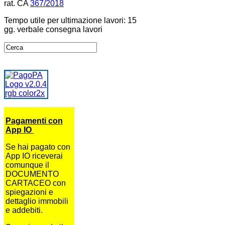
rat. CA
367/2018
Tempo utile per ultimazione lavori: 15
gg. verbale consegna lavori
Pagamenti con
App IO
Se hai pagato con
App IO riceverai
comunque il
DOCUMENTO
CARTACEO con
spiegazioni e
dettaglio immobili
e addebiti.