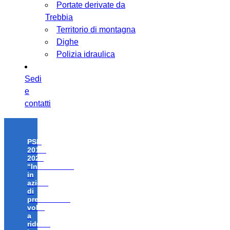
Portate derivate da
Trebbia
Territorio di montagna
Dighe
Polizia idraulica
Sedi
e
contatti
PSR
2014-
2020
“Investimenti
in
azioni
di
prevenzione
volte
a
ridurre