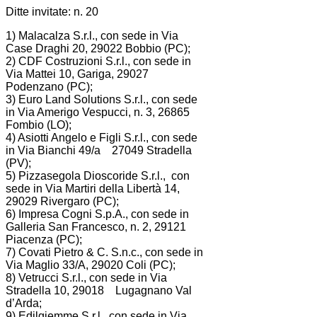
Ditte invitate: n. 20
1) Malacalza S.r.l., con sede in Via
Case Draghi 20, 29022 Bobbio (PC);
2) CDF Costruzioni S.r.l., con sede in
Via Mattei 10, Gariga, 29027
Podenzano (PC);
3) Euro Land Solutions S.r.l., con sede
in Via Amerigo Vespucci, n. 3, 26865
Fombio (LO);
4) Asiotti Angelo e Figli S.r.l., con sede
in Via Bianchi 49/a 27049 Stradella
(PV);
5) Pizzasegola Dioscoride S.r.l., con
sede in Via Martiri della Libertà 14,
29029 Rivergaro (PC);
6) Impresa Cogni S.p.A., con sede in
Galleria San Francesco, n. 2, 29121
Piacenza (PC);
7) Covati Pietro & C. S.n.c., con sede in
Via Maglio 33/A, 29020 Coli (PC);
8) Vetrucci S.r.l., con sede in Via
Stradella 10, 29018 Lugagnano Val
d’Arda;
9) Edilgiemme S.r.l., con sede in Via