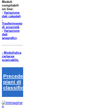
Moduli
compilabili
on line:
-
Variazione
dati catastali
-
Trasferimento
di proprietà
-
Variazione
dati
anagrafici
.
- Modulistica
cartacea
scaricabile.
Precedenti
piani di
classifica