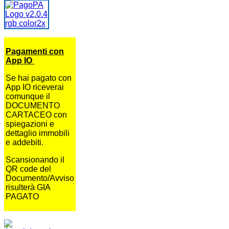
Pagamenti con
App IO
Se hai pagato con
App IO riceverai
comunque il
DOCUMENTO
CARTACEO con
spiegazioni e
dettaglio immobili
e addebiti.
Scansionando il
QR code del
Documento/Avviso
risulterà GIA
PAGATO