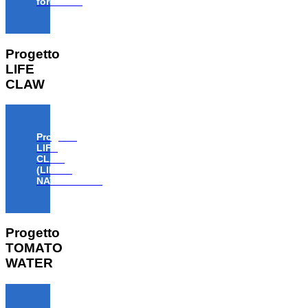
forestale”
Progetto
LIFE
CLAW
Progetto
LIFE
CLAW
(LIFE18
NAT/IT/000806)
Progetto
TOMATO
WATER