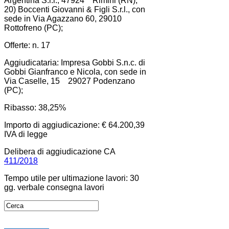
Argentina S.r.l., 47924 Rimini (RN);
20) Boccenti Giovanni & Figli S.r.l., con
sede in Via Agazzano 60, 29010
Rottofreno (PC);
Offerte: n. 17
Aggiudicataria: Impresa Gobbi S.n.c. di
Gobbi Gianfranco e Nicola, con sede in
Via Caselle, 15 29027 Podenzano
(PC);
Ribasso: 38,25%
Importo di aggiudicazione: € 64.200,39
IVA di legge
Delibera di aggiudicazione CA
411/2018
Tempo utile per ultimazione lavori: 30
gg. verbale consegna lavori