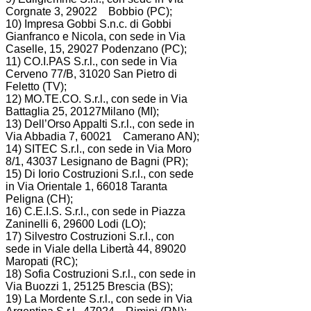
Corgnate 3, 29022 Bobbio (PC);
10) Impresa Gobbi S.n.c. di Gobbi
Gianfranco e Nicola, con sede in Via
Caselle, 15, 29027 Podenzano (PC);
11) CO.I.PAS S.r.l., con sede in Via
Cerveno 77/B, 31020 San Pietro di
Feletto (TV);
12) MO.TE.CO. S.r.l., con sede in Via
Battaglia 25, 20127Milano (MI);
13) Dell’Orso Appalti S.r.l., con sede in
Via Abbadia 7, 60021 Camerano AN);
14) SITEC S.r.l., con sede in Via Moro
8/1, 43037 Lesignano de Bagni (PR);
15) Di Iorio Costruzioni S.r.l., con sede
in Via Orientale 1, 66018 Taranta
Peligna (CH);
16) C.E.I.S. S.r.l., con sede in Piazza
Zaninelli 6, 29600 Lodi (LO);
17) Silvestro Costruzioni S.r.l., con
sede in Viale della Libertà 44, 89020
Maropati (RC);
18) Sofia Costruzioni S.r.l., con sede in
Via Buozzi 1, 25125 Brescia (BS);
19) La Mordente S.r.l., con sede in Via