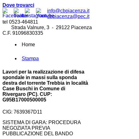
Dove trovarci
info@cbpiacenza.it
cbpiacenza@pec.it
tel 0523-464811
Strada Valnure, 3 - 29122 Piacenza
C.F. 91096830335
Home
Stampa
Lavori per la realizzazione di difesa
spondale in massi sulla sponda
destra del torrente Trebbia in località
Case Buschi in Comune di
Rivergaro (PC). CUP:
G95B17000500005
CIG: 7639367D11
SISTEMA DI GARA: PROCEDURA
NEGOZIATA PREVIA
PUBBLICAZIONE DEL BANDO