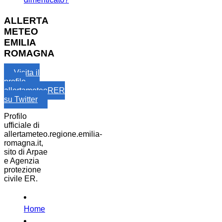
ALLERTA
METEO
EMILIA
ROMAGNA
Visita il
profilo
allertameteoRER
su Twitter
Profilo
ufficiale di
allertameteo.regione.emilia-
romagna.it,
sito di Arpae
e Agenzia
protezione
civile ER.
Home