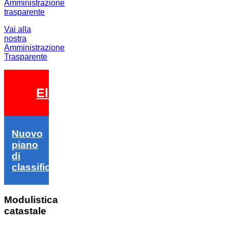
Vai alla
nostra
Amministrazione
Trasparente
Elezioni 2026
Nuovo
piano
di
classifica
Modulistica
catastale