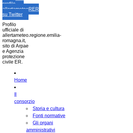
profilo
allertameteoRER
su Twitter
Profilo
ufficiale di
allertameteo.regione.emilia-
romagna.it,
sito di Arpae
e Agenzia
protezione
civile ER.
Home
Il
consorzio
Storia e cultura
Fonti normative
Gli organi
amministrativi