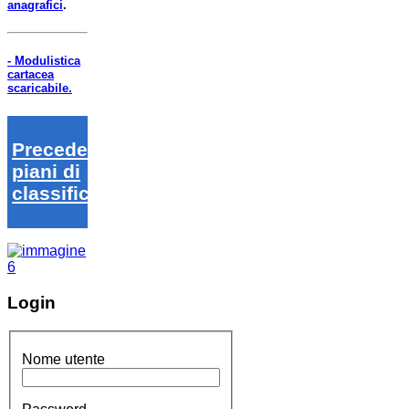
anagrafici
.
- Modulistica
cartacea
scaricabile.
Precedenti
piani di
classifica
Login
Nome utente