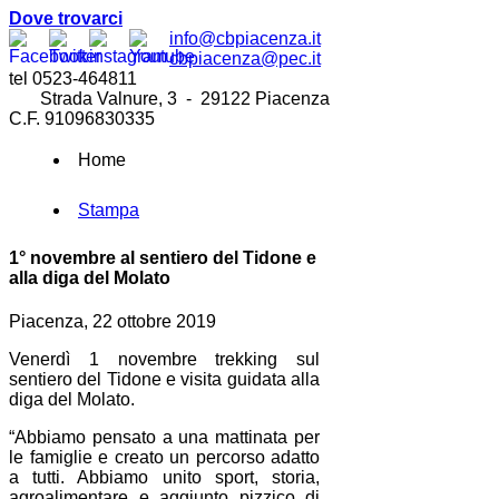
Dove trovarci
info@cbpiacenza.it
cbpiacenza@pec.it
tel 0523-464811
Strada Valnure, 3 - 29122 Piacenza
C.F. 91096830335
Home
Stampa
1° novembre al sentiero del Tidone e
alla diga del Molato
Piacenza, 22 ottobre 2019
Venerdì 1 novembre trekking sul
sentiero del Tidone e visita guidata alla
diga del Molato.
“Abbiamo pensato a una mattinata per
le famiglie e creato un percorso adatto
a tutti. Abbiamo unito sport, storia,
agroalimentare e aggiunto pizzico di