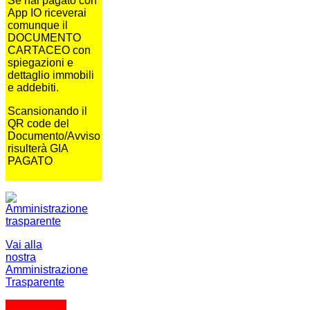
Se hai pagato con
App IO riceverai
comunque il
DOCUMENTO
CARTACEO con
spiegazioni e
dettaglio immobili
e addebiti.
Scansionando il
QR code del
Documento/Avviso
risulterà GIA
PAGATO
Vai alla
nostra
Amministrazione
Trasparente