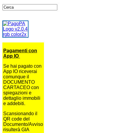
Pagamenti con
App IO
Se hai pagato con
App IO riceverai
comunque il
DOCUMENTO
CARTACEO con
spiegazioni e
dettaglio immobili
e addebiti.
Scansionando il
QR code del
Documento/Avviso
risulterà GIA