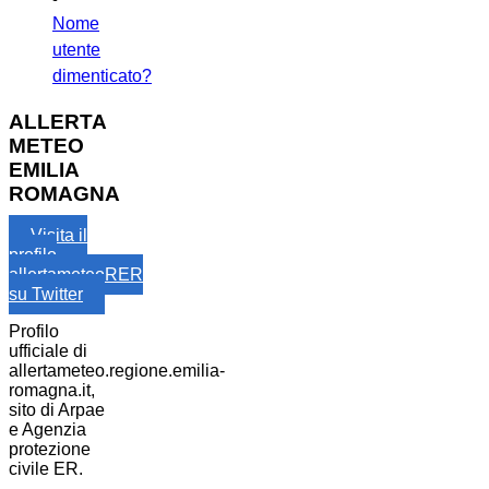
Nome
utente
dimenticato?
ALLERTA
METEO
EMILIA
ROMAGNA
Visita il
profilo
allertameteoRER
su Twitter
Profilo
ufficiale di
allertameteo.regione.emilia-
romagna.it,
sito di Arpae
e Agenzia
protezione
civile ER.