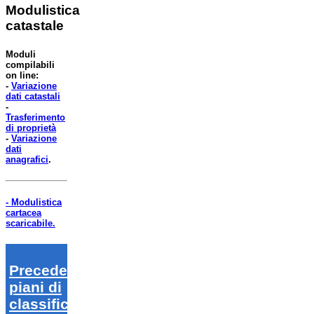
Modulistica
catastale
Moduli
compilabili
on line:
-
Variazione
dati catastali
-
Trasferimento
di proprietà
-
Variazione
dati
anagrafici
.
- Modulistica
cartacea
scaricabile.
Precedenti
piani di
classifica