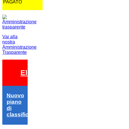
PAGATO
Vai alla
nostra
Amministrazione
Trasparente
Elezioni 2026
Nuovo
piano
di
classifica