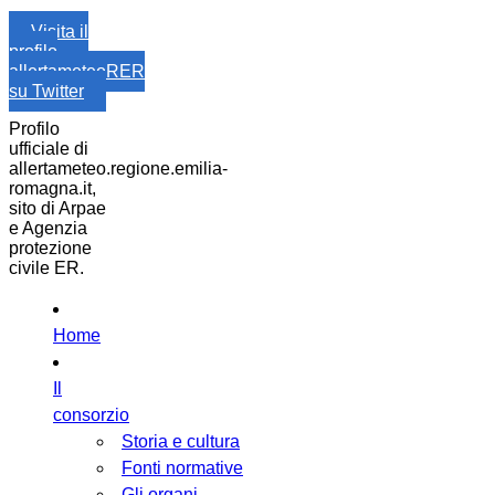
Visita il
profilo
allertameteoRER
su Twitter
Profilo
ufficiale di
allertameteo.regione.emilia-
romagna.it,
sito di Arpae
e Agenzia
protezione
civile ER.
Home
Il
consorzio
Storia e cultura
Fonti normative
Gli organi