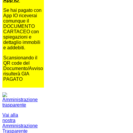
App IO
Se hai pagato con
App IO riceverai
comunque il
DOCUMENTO
CARTACEO con
spiegazioni e
dettaglio immobili
e addebiti.
Scansionando il
QR code del
Documento/Avviso
risulterà GIA
PAGATO
Vai alla
nostra
Amministrazione
Trasparente