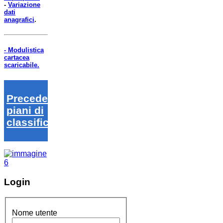
-
Variazione
dati
anagrafici
.
- Modulistica
cartacea
scaricabile.
Precedenti
piani di
classifica
Login
Nome utente