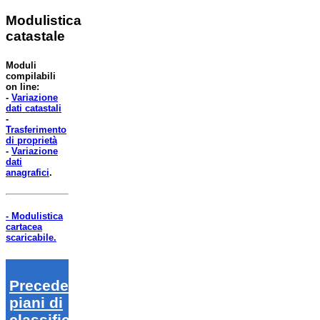
Modulistica
catastale
Moduli
compilabili
on line:
-
Variazione
dati catastali
-
Trasferimento
di proprietà
-
Variazione
dati
anagrafici
.
- Modulistica
cartacea
scaricabile.
Precedenti
piani di
classifica