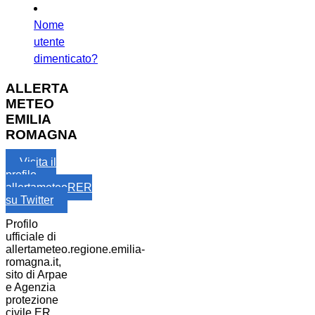
Nome
utente
dimenticato?
ALLERTA
METEO
EMILIA
ROMAGNA
Visita il
profilo
allertameteoRER
su Twitter
Profilo
ufficiale di
allertameteo.regione.emilia-
romagna.it,
sito di Arpae
e Agenzia
protezione
civile ER.