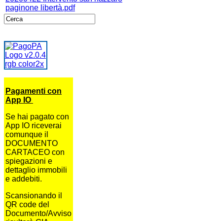
paginone libertà.pdf
Pagamenti con
App IO
Se hai pagato con
App IO riceverai
comunque il
DOCUMENTO
CARTACEO con
spiegazioni e
dettaglio immobili
e addebiti.
Scansionando il
QR code del
Documento/Avviso