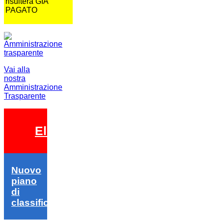
risulterà GIA
PAGATO
Vai alla
nostra
Amministrazione
Trasparente
Elezioni 2026
Nuovo
piano
di
classifica