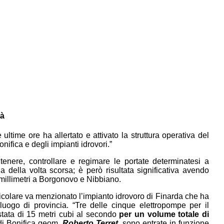
tà
time ore ha allertato e attivato la struttura operativa del
nifica e degli impianti idrovori.”
tenere, controllare e regimare le portate determinatesi a
a della volta scorsa; è però risultata significativa avendo
0 millimetri a Borgonovo e Nibbiano.
ticolare va menzionato l’impianto idrovoro di Finarda che ha
luogo di provincia. “Tre delle cinque elettropompe per il
stata di 15 metri cubi al secondo
per un volume totale di
 di Bonifica geom.
Roberto Terret
, sono entrate in funzione