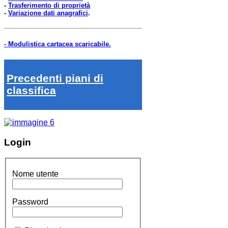
-
Trasferimento di proprietà
-
Variazione dati anagrafici
.
- Modulistica cartacea scaricabile.
Precedenti piani di
classifica
Login
Nome utente
Password