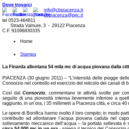
Dove trovarci
info@cbpiacenza.it
cbpiacenza@pec.it
tel 0523-464811
Strada Valnure, 3 - 29122 Piacenza
C.F. 91096830335
Home
Stampa
La Finarda allontana 54 mila mc di acqua piovana dalla cit
PIACENZA (30 giugno 2011) – “L’intensità delle piogge delle ul
Consorzio nel controllo ed esercizio del reticolo dei canali di bo
Così dal
Consorzio
, commentano le attività svolte per con
seguito di una piovosità intensa lievemente inferiore a quell
raggiunto, in un’ora, i 35 millimetri a Piacenza città, e circa 4
Le opere di Bonifica hanno svolto il loro compito; in modo par
contribuito ad allontanare l’acqua piovana caduta nel capo
sollevamento meccanico dell’acqua – la portata sollevata è 
circa 54.000 mc in un ora
- spiega il tecnico del Consorzio