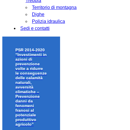
Trebbia
Territorio di montagna
Dighe
Polizia idraulica
Sedi e contatti
PSR 2014-2020
“Investimenti in
azioni di
prevenzione
volte a ridurre
le conseguenze
delle calamità
naturali,
avversità
climatiche –
Prevenzione
danni da
fenomeni
franosi al
potenziale
produttivo
agricolo”