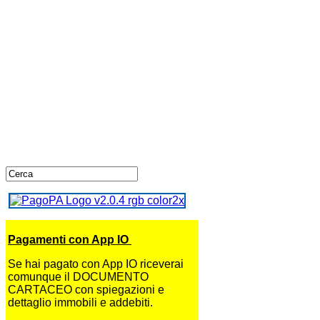
Pagamenti con App IO
Se hai pagato con App IO riceverai
comunque il DOCUMENTO
CARTACEO con spiegazioni e
dettaglio immobili e addebiti.