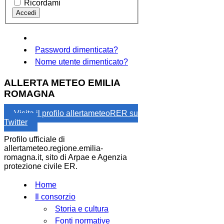
Ricordami
Password dimenticata?
Nome utente dimenticato?
ALLERTA METEO EMILIA
ROMAGNA
Visita il profilo allertameteoRER su
Twitter
Profilo ufficiale di
allertameteo.regione.emilia-
romagna.it, sito di Arpae e Agenzia
protezione civile ER.
Home
Il consorzio
Storia e cultura
Fonti normative