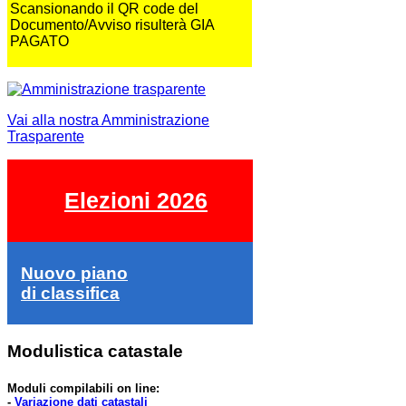
Scansionando il QR code del
Documento/Avviso risulterà GIA
PAGATO
Vai alla nostra Amministrazione
Trasparente
Elezioni 2026
Nuovo piano
di classifica
Modulistica catastale
Moduli compilabili on line:
-
Variazione dati catastali