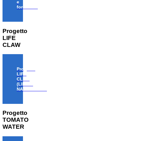
e
forestale”
Progetto
LIFE
CLAW
Progetto
LIFE
CLAW
(LIFE18
NAT/IT/000806)
Progetto
TOMATO
WATER