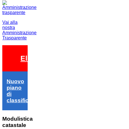
Vai alla
nostra
Amministrazione
Trasparente
Elezioni 2026
Nuovo
piano
di
classifica
Modulistica
catastale