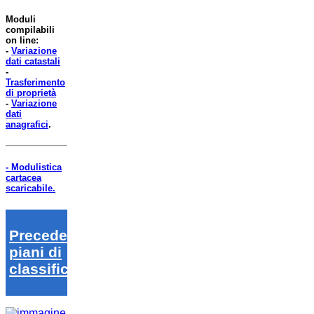
Moduli
compilabili
on line:
-
Variazione
dati catastali
-
Trasferimento
di proprietà
-
Variazione
dati
anagrafici
.
- Modulistica
cartacea
scaricabile.
Precedenti
piani di
classifica