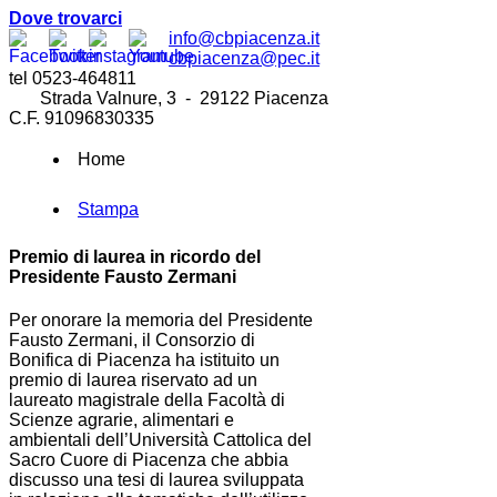
Dove trovarci
info@cbpiacenza.it
cbpiacenza@pec.it
tel 0523-464811
Strada Valnure, 3 - 29122 Piacenza
C.F. 91096830335
Home
Stampa
Premio di laurea in ricordo del
Presidente Fausto Zermani
Per onorare la memoria del Presidente
Fausto Zermani, il Consorzio di
Bonifica di Piacenza ha istituito un
premio di laurea riservato ad un
laureato magistrale della Facoltà di
Scienze agrarie, alimentari e
ambientali dell’Università Cattolica del
Sacro Cuore di Piacenza che abbia
discusso una tesi di laurea sviluppata