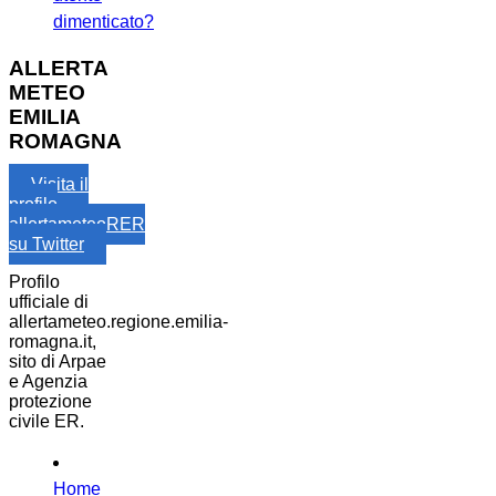
dimenticato?
ALLERTA
METEO
EMILIA
ROMAGNA
Visita il
profilo
allertameteoRER
su Twitter
Profilo
ufficiale di
allertameteo.regione.emilia-
romagna.it,
sito di Arpae
e Agenzia
protezione
civile ER.
Home