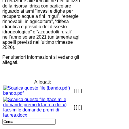
in relazione alle tematiche dell’utilizzo
della risorsa idrica con particolare
riguardo ai temi “invasi e dighe per
recupero acque a fini irrigui”, “energie
rinnovabili in agricoltura”, “difesa
idraulica e presidio del dissesto
idrogeologico” e “acquedotti rurali”
nell’anno solare 2021 (unitamente agli
appelli previsti nell’ultimo trimestre
2020).
Per ulteriori informazioni si vedano gli
allegati.
Allegati:
[ ]
[ ]
bando.pdf
[ ]
[ ]
facsimile domande premi di
laurea.docx