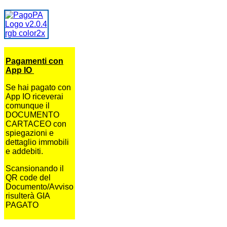
Pagamenti con
App IO
Se hai pagato con
App IO riceverai
comunque il
DOCUMENTO
CARTACEO con
spiegazioni e
dettaglio immobili
e addebiti.
Scansionando il
QR code del
Documento/Avviso
risulterà GIA
PAGATO