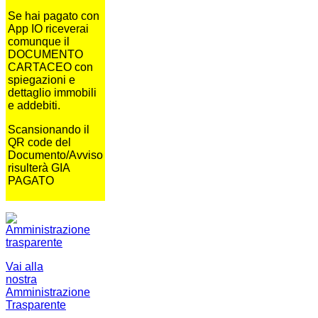
Se hai pagato con
App IO riceverai
comunque il
DOCUMENTO
CARTACEO con
spiegazioni e
dettaglio immobili
e addebiti.
Scansionando il
QR code del
Documento/Avviso
risulterà GIA
PAGATO
Vai alla
nostra
Amministrazione
Trasparente