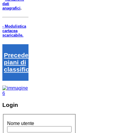
dati
anagrafici
.
- Modulistica
cartacea
scaricabile.
Precedenti
piani di
classifica
Login
Nome utente