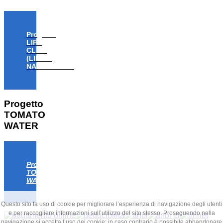
Progetto
LIFE
CLAW
(LIFE18
NAT/IT/000806)
Progetto
TOMATO
WATER
Progetto
TOMATO
WATER
Questo sito fa uso di cookie per migliorare l’esperienza di navigazione degli utenti
e per raccogliere informazioni sull’utilizzo del sito stesso. Proseguendo nella
navigazione si accetta l’uso dei cookie; in caso contrario è possibile abbandonare