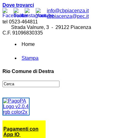
Dove trovarci
info@cbpiacenza.it
cbpiacenza@pec.it
tel 0523-464811
Strada Valnure, 3 - 29122 Piacenza
C.F. 91096830335
Home
Stampa
Rio Comune di Destra
Pagamenti con
App IO