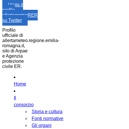
Visita il
profilo
allertameteoRER
su Twitter
Profilo
ufficiale di
allertameteo.regione.emilia-
romagna.it,
sito di Arpae
e Agenzia
protezione
civile ER.
Home
Il
consorzio
Storia e cultura
Fonti normative
Gli organi