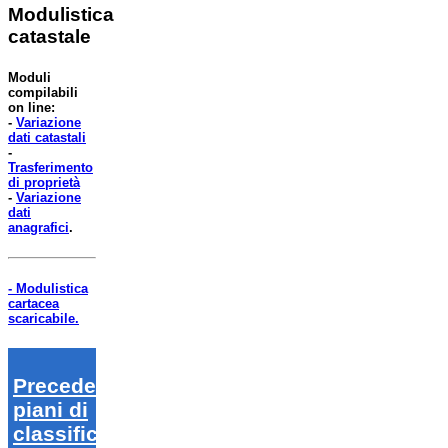
Modulistica
catastale
Moduli
compilabili
on line:
-
Variazione
dati catastali
-
Trasferimento
di proprietà
-
Variazione
dati
anagrafici
.
- Modulistica
cartacea
scaricabile.
Precedenti
piani di
classifica