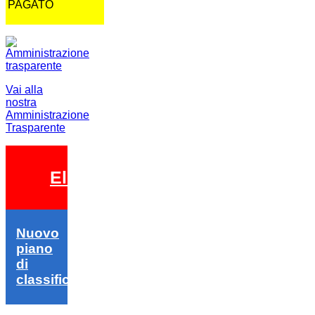
PAGATO
Vai alla
nostra
Amministrazione
Trasparente
Elezioni 2026
Nuovo
piano
di
classifica