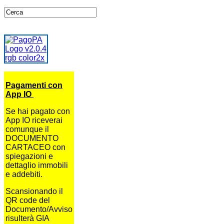
Pagamenti con
App IO
Se hai pagato con
App IO riceverai
comunque il
DOCUMENTO
CARTACEO con
spiegazioni e
dettaglio immobili
e addebiti.
Scansionando il
QR code del
Documento/Avviso
risulterà GIA