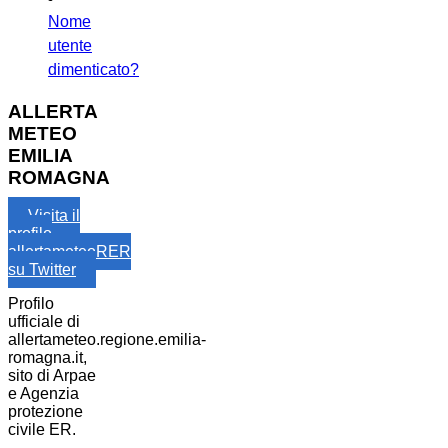
Nome
utente
dimenticato?
ALLERTA
METEO
EMILIA
ROMAGNA
Visita il
profilo
allertameteoRER
su Twitter
Profilo
ufficiale di
allertameteo.regione.emilia-
romagna.it,
sito di Arpae
e Agenzia
protezione
civile ER.