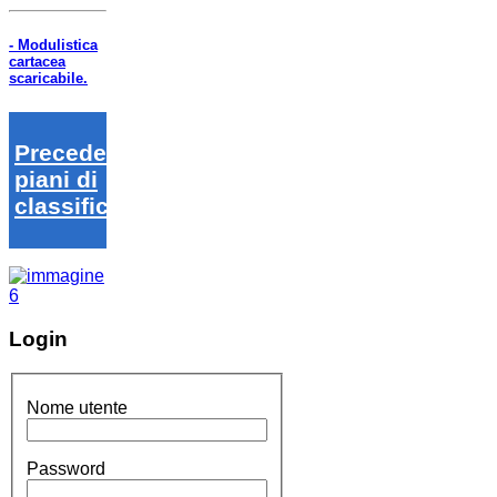
- Modulistica
cartacea
scaricabile.
Precedenti
piani di
classifica
Login
Nome utente
Password