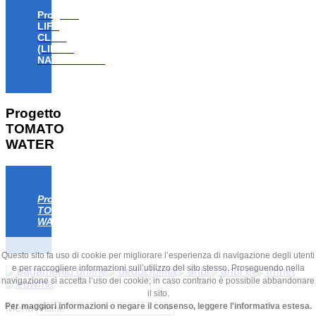
Progetto
LIFE
CLAW
(LIFE18
NAT/IT/000806)
Progetto
TOMATO
WATER
Progetto
TOMATO
WATER
Questo sito fa uso di cookie per migliorare l’esperienza di navigazione degli utenti
e per raccogliere informazioni sull’utilizzo del sito stesso. Proseguendo nella
navigazione si accetta l’uso dei cookie; in caso contrario è possibile abbandonare
il sito.
Per maggiori informazioni o negare il consenso, leggere l'informativa estesa.
Menu