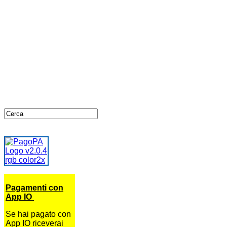
Pagamenti con
App IO
Se hai pagato con
App IO riceverai