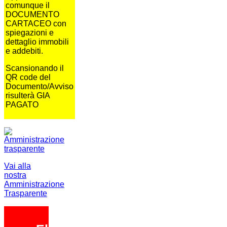
comunque il
DOCUMENTO
CARTACEO con
spiegazioni e
dettaglio immobili
e addebiti.
Scansionando il
QR code del
Documento/Avviso
risulterà GIA
PAGATO
Vai alla
nostra
Amministrazione
Trasparente