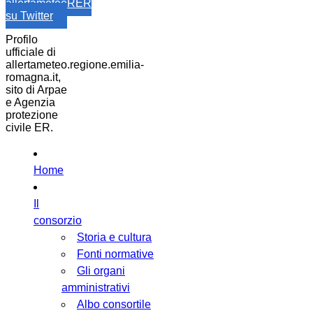
allertameteoRER
su Twitter
Profilo
ufficiale di
allertameteo.regione.emilia-
romagna.it,
sito di Arpae
e Agenzia
protezione
civile ER.
Home
Il
consorzio
Storia e cultura
Fonti normative
Gli organi
amministrativi
Albo consortile