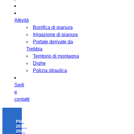
Attività
Bonifica di pianura
Irrigazione di pianura
Portate derivate da
Trebbia
Territorio di montagna
Dighe
Polizia idraulica
Sedi
e
contatti
PSR
2014-
2020