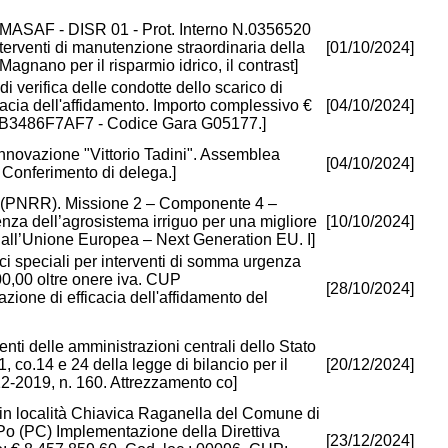
 MASAF - DISR 01 - Prot. Interno N.0356520
terventi di manutenzione straordinaria della
[01/10/2024]
agnano per il risparmio idrico, il contrast]
di verifica delle condotte dello scarico di
acia dell'affidamento. Importo complessivo €
[04/10/2024]
B3486F7AF7 - Codice Gara G05177.]
nnovazione "Vittorio Tadini". Assemblea
[04/10/2024]
 Conferimento di delega.]
a (PNRR). Missione 2 – Componente 4 –
ienza dell’agrosistema irriguo per una migliore
[10/10/2024]
 dall’Unione Europea – Next Generation EU. I]
ci speciali per interventi di somma urgenza
00,00 oltre onere iva. CUP
[28/10/2024]
one di efficacia dell'affidamento del
menti delle amministrazioni centrali dello Stato
1, co.14 e 24 della legge di bilancio per il
[20/12/2024]
2-2019, n. 160. Attrezzamento co]
 in località Chiavica Raganella del Comune di
Po (PC) Implementazione della Direttiva
[23/12/2024]