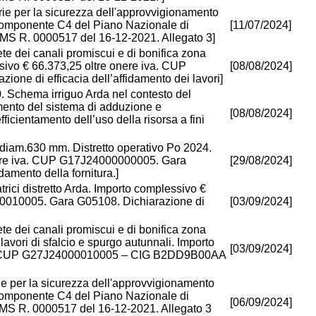
marie per la sicurezza dell'approvvigionamento
, Componente C4 del Piano Nazionale di
[11/07/2024]
MS R. 0000517 del 16-12-2021. Allegato 3]
ete dei canali promiscui e di bonifica zona
sivo € 66.373,25 oltre onere iva. CUP
[08/08/2024]
ne di efficacia dell’affidamento dei lavori]
 Schema irriguo Arda nel contesto del
amento del sistema di adduzione e
[08/08/2024]
efficientamento dell’uso della risorsa a fini
 diam.630 mm. Distretto operativo Po 2024.
nere iva. CUP G17J24000000005. Gara
[29/08/2024]
damento della fornitura.]
trici distretto Arda. Importo complessivo €
0010005. Gara G05108. Dichiarazione di
[03/09/2024]
ete dei canali promiscui e di bonifica zona
avori di sfalcio e spurgo autunnali. Importo
[03/09/2024]
VA. CUP G27J24000010005 – CIG B2DD9B00AA
arie per la sicurezza dell'approvvigionamento
, Componente C4 del Piano Nazionale di
[06/09/2024]
MS R. 0000517 del 16-12-2021. Allegato 3