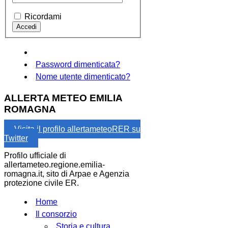
Ricordami
Password dimenticata?
Nome utente dimenticato?
ALLERTA METEO EMILIA
ROMAGNA
Visita il profilo allertameteoRER su
Twitter
Profilo ufficiale di
allertameteo.regione.emilia-
romagna.it, sito di Arpae e Agenzia
protezione civile ER.
Home
Il consorzio
Storia e cultura