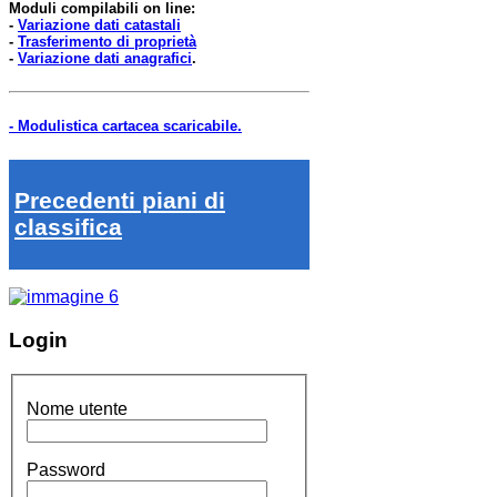
Moduli compilabili on line:
-
Variazione dati catastali
-
Trasferimento di proprietà
-
Variazione dati anagrafici
.
- Modulistica cartacea scaricabile.
Precedenti piani di
classifica
Login
Nome utente
Password