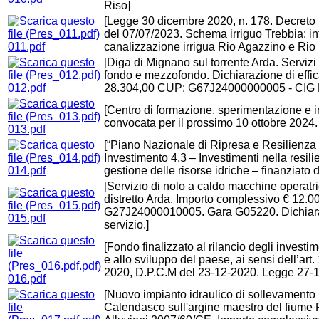
Riso]
[Legge 30 dicembre 2020, n. 178. Decreto
del 07/07/2023. Schema irriguo Trebbia: in
011.pdf
canalizzazione irrigua Rio Agazzino e Rio M
[Diga di Mignano sul torrente Arda. Servizi 
fondo e mezzofondo. Dichiarazione di effic
012.pdf
28.304,00 CUP: G67J24000000005 - CIG 
[Centro di formazione, sperimentazione e i
convocata per il prossimo 10 ottobre 2024.
013.pdf
[“Piano Nazionale di Ripresa e Resilienz
Investimento 4.3 – Investimenti nella resil
014.pdf
gestione delle risorse idriche – finanziato
[Servizio di nolo a caldo macchine operatri
distretto Arda. Importo complessivo € 12.0
G27J24000010005. Gara G05220. Dichiarazi
015.pdf
servizio.]
[Fondo finalizzato al rilancio degli investi
e allo sviluppo del paese, ai sensi dell’art. 
2020, D.P.C.M del 23-12-2020. Legge 27-1
016.pdf
[Nuovo impianto idraulico di sollevamento
Calendasco sull'argine maestro del fiume 