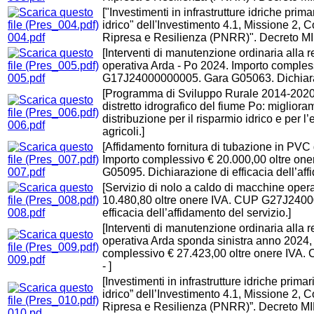
["Investimenti in infrastrutture idriche pri
idrico" dell'Investimento 4.1, Missione 2
004.pdf
Ripresa e Resilienza (PNRR)". Decreto MI
[Interventi di manutenzione ordinaria alla r
operativa Arda - Po 2024. Importo comples
005.pdf
G17J24000000005. Gara G05063. Dichiarazio
[Programma di Sviluppo Rurale 2014-2020.
distretto idrografico del fiume Po: miglior
distribuzione per il risparmio idrico e per l’
006.pdf
agricoli.]
[Affidamento fornitura di tubazione in PVC
Importo complessivo € 20.000,00 oltre o
007.pdf
G05095. Dichiarazione di efficacia dell’affi
[Servizio di nolo a caldo di macchine opera
10.480,80 oltre onere IVA. CUP G27J2400
008.pdf
efficacia dell’affidamento del servizio.]
[Interventi di manutenzione ordinaria alla r
operativa Arda sponda sinistra anno 2024, l
complessivo € 27.423,00 oltre onere I
009.pdf
- ]
[Investimenti in infrastrutture idriche prim
idrico” dell’Investimento 4.1, Missione 2
Ripresa e Resilienza (PNRR)”. Decreto MI
010.pd