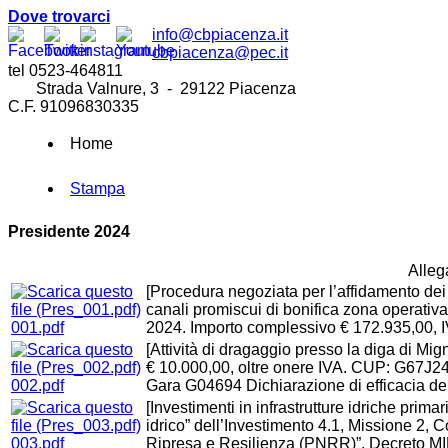
Dove trovarci
info@cbpiacenza.it
cbpiacenza@pec.it
tel 0523-464811
Strada Valnure, 3 - 29122 Piacenza
C.F. 91096830335
Home
Stampa
Presidente 2024
Allega
[Procedura negoziata per l’affidamento dei 
canali promiscui di bonifica zona operativa
001.pdf
2024. Importo complessivo € 172.935,00, I
[Attività di dragaggio presso la diga di M
€ 10.000,00, oltre onere IVA. CUP: G67
002.pdf
Gara G04694 Dichiarazione di efficacia del
[Investimenti in infrastrutture idriche prim
idrico” dell’Investimento 4.1, Missione 2
003.pdf
Ripresa e Resilienza (PNRR)”. Decreto MI