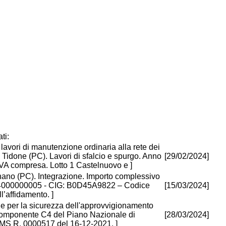
ti:
lavori di manutenzione ordinaria alla rete dei
 Tidone (PC). Lavori di sfalcio e spurgo. Anno
[29/02/2024]
VA compresa. Lotto 1 Castelnuovo e ]
ignano (PC). Integrazione. Importo complessivo
J24000000005 - CIG: B0D45A9822 – Codice
[15/03/2024]
l’affidamento. ]
arie per la sicurezza dell'approvvigionamento
, Componente C4 del Piano Nazionale di
[28/03/2024]
MS R. 0000517 del 16-12-2021. ]