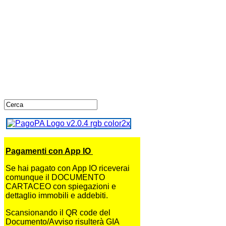
Pagamenti con App IO
Se hai pagato con App IO riceverai
comunque il DOCUMENTO
CARTACEO con spiegazioni e
dettaglio immobili e addebiti.
Scansionando il QR code del
Documento/Avviso risulterà GIA