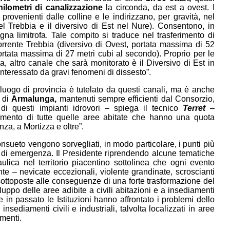
hilometri di canalizzazione
la circonda, da est a ovest. I
provenienti dalle colline e le indirizzano, per gravità, nel
el Trebbia e il diversivo di Est nel Nure). Consentono, in
na limitrofa. Tale compito si traduce nel trasferimento di
torrente Trebbia (diversivo di Ovest, portata massima di 52
portata massima di 27 metri cubi al secondo). Proprio per le
, altro canale che sarà monitorato è il Diversivo di Est in
 interessato da gravi fenomeni di dissesto”.
luogo di provincia è tutelato da questi canali, ma è anche
 di
Armalunga
,
mantenuti sempre efficienti dal Consorzio,
di questi impianti idrovori – spiega il tecnico
Terret
–
mento di tutte quelle aree abitate che hanno una quota
za, a Mortizza e oltre”.
nsueto vengono sorvegliati, in modo particolare, i punti più
nti di emergenza. Il Presidente riprendendo alcune tematiche
aulica nel territorio piacentino sottolinea che ogni evento
e – nevicate eccezionali, violente grandinate, scroscianti
sottoposte alle conseguenze di una forte trasformazione del
luppo delle aree adibite a civili abitazioni e a insediamenti
 in passato le Istituzioni hanno affrontato i problemi dello
diamenti civili e industriali, talvolta localizzati in aree
imenti.