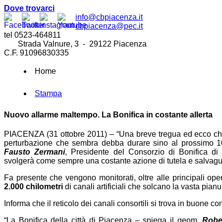
Dove trovarci
info@cbpiacenza.it
cbpiacenza@pec.it
tel 0523-464811
Strada Valnure, 3 - 29122 Piacenza
C.F. 91096830335
Home
Stampa
Nuovo allarme maltempo. La Bonifica in costante allerta
PIACENZA (31 ottobre 2011) – “Una breve tregua ed ecco che
perturbazione che sembra debba durare sino al prossimo 1
Fausto Zermani
, Presidente del Consorzio di Bonifica di 
svolgerà come sempre una costante azione di tutela e salvaguard
Fa presente che vengono monitorati, oltre alle principali opere
2.000 chilometri
di canali artificiali che solcano la vasta pian
Informa che il reticolo dei canali consortili si trova in buone c
“La Bonifica della città di Piacenza – spiega il geom.
Robe