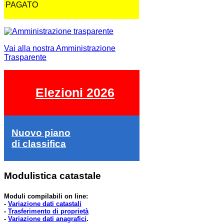
PAGATO
Vai alla nostra Amministrazione
Trasparente
Elezioni 2026
Nuovo piano
di classifica
Modulistica catastale
Moduli compilabili on line:
-
Variazione dati catastali
-
Trasferimento di proprietà
-
Variazione dati anagrafici
.