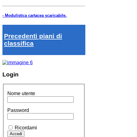
- Modulistica cartacea scaricabile.
Precedenti piani di
classifica
Login
Nome utente
Password
Ricordami