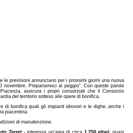
 le previsioni annunciano per i prossimi giorni una nuova
0 novembre. Prepariamoci al peggio”. Con queste parole
Piacenza, assicura i propri consorziati che il Consorzio
ia del territorio sotteso alle opere di bonifica.
 di bonifica quali gli impianti idrovori e le dighe, anche i
ura piacentina.
ondizioni di manutenzione.
rto Terret
- interessa un’area di circa
1.750 ettari,
quasi