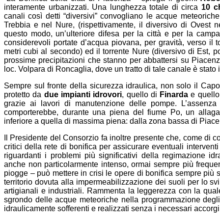
interamente urbanizzati. Una lunghezza totale di circa
10 c
canali così detti “diversivi” convogliano le acque meteoriche 
Trebbia e nel Nure, (rispettivamente, il diversivo di Ovest n
questo modo, un’ulteriore difesa per la città e per la campag
considerevoli portate d’acqua piovana, per gravità, verso il 
metri cubi al secondo) ed il torrente Nure (diversivo di Est, 
prossime precipitazioni che stanno per abbattersi su Piacenza
loc. Volpara di Roncaglia, dove un tratto di tale canale è stato
Sempre sul fronte della sicurezza idraulica, non solo il Capo
protetto da
due impianti idrovori
, quello di
Finarda
e quello
grazie ai lavori di manutenzione delle pompe. L’assenza 
comporterebbe, durante una piena del fiume Po, un allaga
inferiore a quella di massima piena: dalla zona bassa di Piacen
Il Presidente del Consorzio fa inoltre presente che, come di co
critici della rete di bonifica per assicurare eventuali interve
riguardanti i problemi più significativi della regimazione idr
anche non particolarmente intenso, ormai sempre più frequent
piogge – può mettere in crisi le opere di bonifica sempre più 
territorio dovuta alla impermeabilizzazione dei suoli per lo svi
artigianali e industriali. Rammenta la leggerezza con la quale
sgrondo delle acque meteoriche nella programmazione degli inse
idraulicamente sofferenti e realizzati senza i necessari accorg