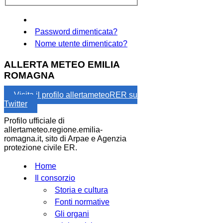
Password dimenticata?
Nome utente dimenticato?
ALLERTA METEO EMILIA
ROMAGNA
Visita il profilo allertameteoRER su
Twitter
Profilo ufficiale di
allertameteo.regione.emilia-
romagna.it, sito di Arpae e Agenzia
protezione civile ER.
Home
Il consorzio
Storia e cultura
Fonti normative
Gli organi