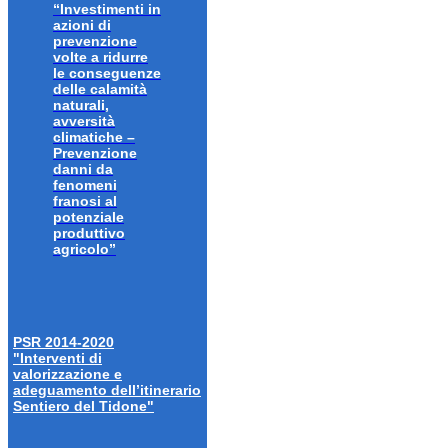
“Investimenti in
azioni di
prevenzione
volte a ridurre
le conseguenze
delle calamità
naturali,
avversità
climatiche –
Prevenzione
danni da
fenomeni
franosi al
potenziale
produttivo
agricolo”
PSR 2014-2020
"Interventi di
valorizzazione e
adeguamento dell’itinerario
Sentiero del Tidone"