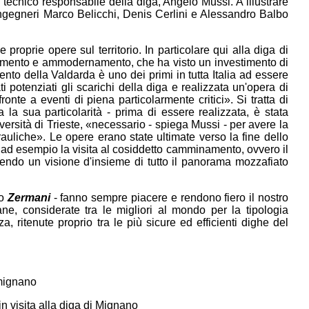
tecnico responsabile della diga, Angelo Mussi. A illustrare
ne, ingegneri Marco Belicchi, Denis Cerlini e Alessandro Balbo
proprie opere sul territorio. In particolare qui alla diga di
uamento e ammodernamento, che ha visto un investimento di
ento della Valdarda è uno dei primi in tutta Italia ad essere
i potenziati gli scarichi della diga e realizzata un'opera di
ronte a eventi di piena particolarmente critici». Si tratta di
la sua particolarità - prima di essere realizzata, è stata
iversità di Trieste, «necessario - spiega Mussi - per avere la
rauliche». Le opere erano state ultimate verso la fine dello
a ad esempio la visita al cosiddetto camminamento, ovvero il
endo un visione d'insieme di tutto il panorama mozzafiato
io
Zermani
- fanno sempre piacere e rendono fiero il nostro
ne, considerate tra le migliori al mondo per la tipologia
a, ritenute proprio tra le più sicure ed efficienti dighe del
in visita alla diga di Mignano