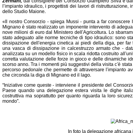
Zermani,
dal consigliere del Consorzio Giampiero Silva e dal 
l’impianto idraulico, i progettisti dei lavori di ristrutturazio
dello Studio Maione.
«Il nostro Consorzio - spiega Mussi - punta a far conoscere le 
Mignano è stato realizzato un imponente intervento di adeg
nove milioni di euro dal Ministero dell'Agricoltura. Lo sbarram
stato adeguato alle norme tecniche di tipo idraulico: sono stat
dissipazione dell'energia cinetica ai piedi della diga, per far f
una vasca di dissipazione in calcestruzzo armato che - data 
analizzata su un modello fisico in scala ridotta costruito all'un
corretta valutazione delle forze in gioco e delle dinamiche id
scorso anno. Tra i momenti più suggestivi della visita c'è stat
percorso pedonale che permette di attraversare l'impianto av
che circonda la diga di Mignano ed il lago.
“Iniziative come queste - interviene il presidente del Consorz
Paese quando una delegazione estera visita le dighe italia
costruttiva ma soprattutto per quanto riguarda la loro sicurezz
mondo”.
In foto la delegazione africana 