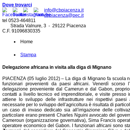
Dove trovarci
info@cbpiacenza.it
cbpiacenza@pec.it
tel 0523-464811
Strada Valnure, 3 - 29122 Piacenza
C.F. 91096830335
Home
Stampa
Delegazione africana in visita alla diga di Mignano
PIACENZA (05 luglio 2012) – La diga di Mignano fa scuola no
funzionari provenienti da paesi africani. Venerdì scorso l
delegazione proveniente dal Camerun e dal Gabon, proprio in 
contatti a livello tecnico ed imprenditoriale, e visite presso 
attiene lo sviluppo delle infrastrutture nei rispettivi paesi 
necessarie per lo sviluppo dell'agricoltura è risultata di partic
un caso di invaso dedicato sia all'irrigazione delle coltiva
particolare erano presenti Charles Nguini avvocato del gove
Cameroun (organizzazione governativa), Sima Francis ope
operatore economico del Gabon. I funzionari africani sono sta