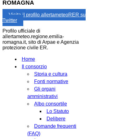
ROMAGNA
Visita il profilo allertameteoRER su
Twitter
Profilo ufficiale di
allertameteo.regione.emilia-
romagna.it, sito di Arpae e Agenzia
protezione civile ER.
Home
Il consorzio
Storia e cultura
Fonti normative
Gli organi
amministrativi
Albo consortile
Lo Statuto
Delibere
Domande frequenti
(FAQ)