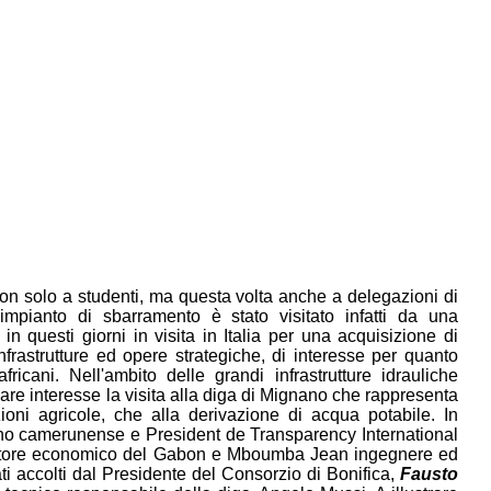
n solo a studenti, ma questa volta anche a delegazioni di
'impianto di sbarramento è stato visitato infatti da una
questi giorni in visita in Italia per una acquisizione di
infrastrutture ed opere strategiche, di interesse per quanto
africani. Nell'ambito delle grandi infrastrutture idrauliche
olare interesse la visita alla diga di Mignano che rappresenta
zioni agricole, che alla derivazione di acqua potabile. In
rno camerunense e President de Transparency International
ratore economico del Gabon e Mboumba Jean ingegnere ed
ti accolti dal Presidente del Consorzio di Bonifica,
Fausto