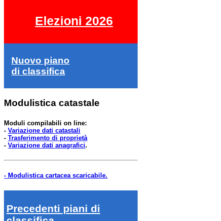
Elezioni 2026
Nuovo piano
di classifica
Modulistica catastale
Moduli compilabili on line:
-
Variazione dati catastali
-
Trasferimento di proprietà
-
Variazione dati anagrafici
.
- Modulistica cartacea scaricabile.
Precedenti piani di
classifica