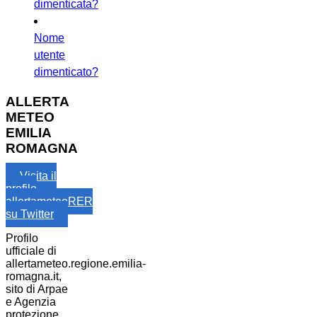
dimenticata?
Nome
utente
dimenticato?
ALLERTA
METEO
EMILIA
ROMAGNA
Visita il
profilo
allertameteoRER
su Twitter
Profilo
ufficiale di
allertameteo.regione.emilia-
romagna.it,
sito di Arpae
e Agenzia
protezione