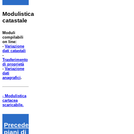
Modulistica
catastale
Moduli
compilabili
on line:
-
Variazione
dati catastali
-
Trasferimento
di proprietà
-
Variazione
dati
anagrafici
.
- Modulistica
cartacea
scaricabile.
Precedenti
piani di