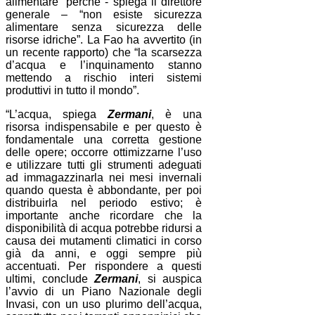
alimentare” perché - spiega il direttore
generale – “non esiste sicurezza
alimentare senza sicurezza delle
risorse idriche”. La Fao ha avvertito (in
un recente rapporto) che “la scarsezza
d’acqua e l’inquinamento stanno
mettendo a rischio interi sistemi
produttivi in tutto il mondo”.
“L’acqua, spiega
Zermani
, è una
risorsa indispensabile e per questo è
fondamentale una corretta gestione
delle opere; occorre ottimizzarne l’uso
e utilizzare tutti gli strumenti adeguati
ad immagazzinarla nei mesi invernali
quando questa è abbondante, per poi
distribuirla nel periodo estivo; è
importante anche ricordare che la
disponibilità di acqua potrebbe ridursi a
causa dei mutamenti climatici in corso
già da anni, e oggi sempre più
accentuati. Per rispondere a questi
ultimi, conclude
Zermani
, si auspica
l’avvio di un Piano Nazionale degli
Invasi, con un uso plurimo dell’acqua,