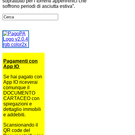
soprattutto per i torrenti appenninici che
soffrono periodi di asciutta estiva”.
Pagamenti con
App IO
Se hai pagato con
App IO riceverai
comunque il
DOCUMENTO
CARTACEO con
spiegazioni e
dettaglio immobili
e addebiti.
Scansionando il
QR code del