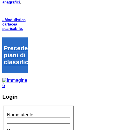
anagrafici
.
- Modulistica
cartacea
scaricabile.
Precedenti
piani di
classifica
Login
Nome utente