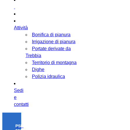
Attività
Bonifica di pianura
Irrigazione di pianura
Portate derivate da
Trebbia
Territorio di montagna
Dighe
Polizia idraulica
Sedi
e
contatti
PSR