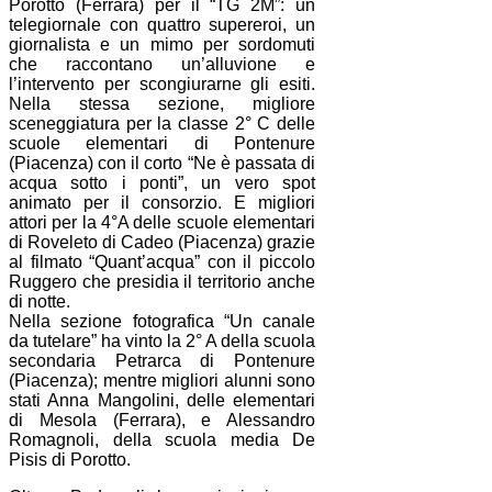
Porotto (Ferrara) per il “TG 2M”: un
telegiornale con quattro supereroi, un
giornalista e un mimo per sordomuti
che raccontano un’alluvione e
l’intervento per scongiurarne gli esiti.
Nella stessa sezione, migliore
sceneggiatura per la classe 2° C delle
scuole elementari di Pontenure
(Piacenza) con il corto “Ne è passata di
acqua sotto i ponti”, un vero spot
animato per il consorzio. E migliori
attori per la 4°A delle scuole elementari
di Roveleto di Cadeo (Piacenza) grazie
al filmato “Quant’acqua” con il piccolo
Ruggero che presidia il territorio anche
di notte.
Nella sezione fotografica “Un canale
da tutelare” ha vinto la 2° A della scuola
secondaria Petrarca di Pontenure
(Piacenza); mentre migliori alunni sono
stati Anna Mangolini, delle elementari
di Mesola (Ferrara), e Alessandro
Romagnoli, della scuola media De
Pisis di Porotto.