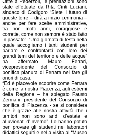
Oltre a Pederzoli, le premiazioni sono
state effettuate da Rita Cinti Luciani,
sindaco di Codigoro “Siete il futuro di
queste terre – dirà a inizio cerimonia –
anche per fare scelte amministrative,
tra non molti anni, coraggiose e
corrette, come non sempre è stato fatto
in passato”. “Una giornata di festa nella
quale accogliamo i tanti studenti per
parlare e confrontarci con loro dei
grandi temi del territorio e delle acque”
ha affermato Mauro Ferrari,
vicepresidente del Consorzio di
bonifica pianura di Ferrara nel fare gli
onori di casa.
“Ed è piacevole scoprire come Ferrara
è come la nostra Piacenza, agli estremi
della Regione – ha spiegato Fausto
Zermani, presidente del Consorzio di
bonifica di Piacenza - se si considera
che è grazie alle nostra attività che i
territori non sono aridi d’estate e
alluvionati d’inverno”. Lo hanno potuto
ben provare gli studenti nei laboratori
didattici seguiti e nella visita al “Museo