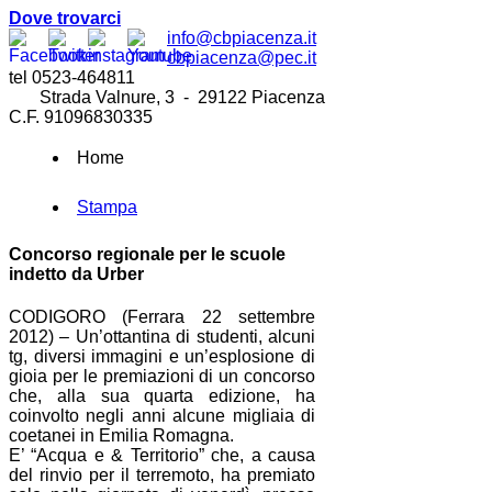
Dove trovarci
info@cbpiacenza.it
cbpiacenza@pec.it
tel 0523-464811
Strada Valnure, 3 - 29122 Piacenza
C.F. 91096830335
Home
Stampa
Concorso regionale per le scuole
indetto da Urber
CODIGORO (Ferrara 22 settembre
2012) – Un’ottantina di studenti, alcuni
tg, diversi immagini e un’esplosione di
gioia per le premiazioni di un concorso
che, alla sua quarta edizione, ha
coinvolto negli anni alcune migliaia di
coetanei in Emilia Romagna.
E’ “Acqua e & Territorio” che, a causa
del rinvio per il terremoto, ha premiato