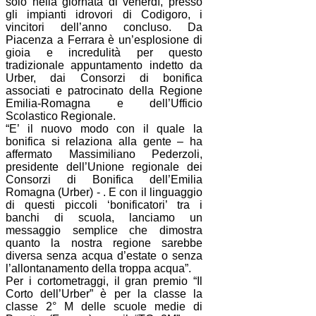
solo nella giornata di venerdì, presso
gli impianti idrovori di Codigoro, i
vincitori dell’anno concluso. Da
Piacenza a Ferrara è un’esplosione di
gioia e incredulità per questo
tradizionale appuntamento indetto da
Urber, dai Consorzi di bonifica
associati e patrocinato della Regione
Emilia-Romagna e dell’Ufficio
Scolastico Regionale.
“E’ il nuovo modo con il quale la
bonifica si relaziona alla gente – ha
affermato Massimiliano Pederzoli,
presidente dell’Unione regionale dei
Consorzi di Bonifica dell’Emilia
Romagna (Urber) - . E con il linguaggio
di questi piccoli ‘bonificatori’ tra i
banchi di scuola, lanciamo un
messaggio semplice che dimostra
quanto la nostra regione sarebbe
diversa senza acqua d’estate o senza
l’allontanamento della troppa acqua”.
Per i cortometraggi, il gran premio “Il
Corto dell’Urber” è per la classe la
classe 2° M delle scuole medie di