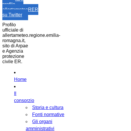
profilo
allertameteoRER
su Twitter
Profilo
ufficiale di
allertameteo.regione.emilia-
romagna.it,
sito di Arpae
e Agenzia
protezione
civile ER.
Home
Il
consorzio
Storia e cultura
Fonti normative
Gli organi
amministrativi