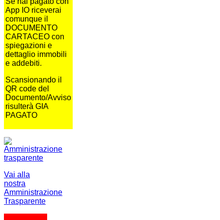
Se hai pagato con
App IO riceverai
comunque il
DOCUMENTO
CARTACEO con
spiegazioni e
dettaglio immobili
e addebiti.
Scansionando il
QR code del
Documento/Avviso
risulterà GIA
PAGATO
Vai alla
nostra
Amministrazione
Trasparente