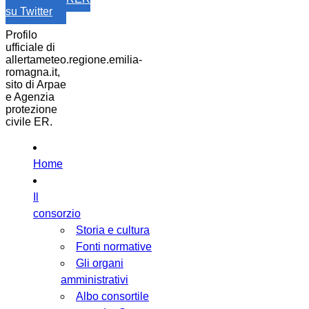
su Twitter
Profilo
ufficiale di
allertameteo.regione.emilia-
romagna.it,
sito di Arpae
e Agenzia
protezione
civile ER.
Home
Il
consorzio
Storia e cultura
Fonti normative
Gli organi
amministrativi
Albo consortile