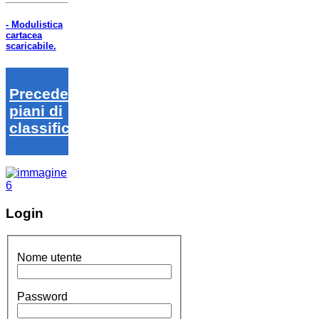
- Modulistica
cartacea
scaricabile.
Precedenti
piani di
classifica
Login
Nome utente
Password