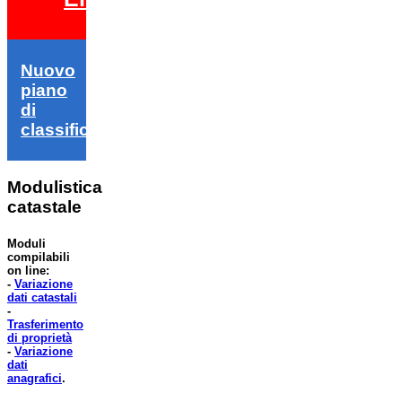
Nuovo
piano
di
classifica
Modulistica
catastale
Moduli
compilabili
on line:
-
Variazione
dati catastali
-
Trasferimento
di proprietà
-
Variazione
dati
anagrafici
.