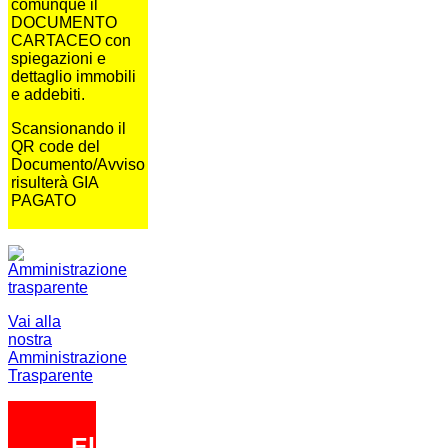
comunque il
DOCUMENTO
CARTACEO con
spiegazioni e
dettaglio immobili
e addebiti.
Scansionando il
QR code del
Documento/Avviso
risulterà GIA
PAGATO
Vai alla
nostra
Amministrazione
Trasparente
Elezioni 2026