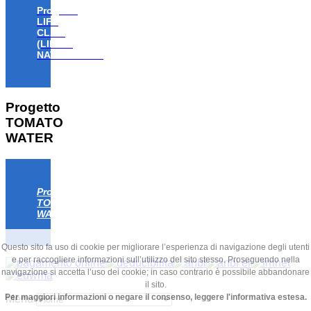
Progetto
LIFE
CLAW
(LIFE18
NAT/IT/000806)
Progetto
TOMATO
WATER
Progetto
TOMATO
WATER
Questo sito fa uso di cookie per migliorare l’esperienza di navigazione degli utenti
e per raccogliere informazioni sull’utilizzo del sito stesso. Proseguendo nella
navigazione si accetta l’uso dei cookie; in caso contrario è possibile abbandonare
il sito.
Per maggiori informazioni o negare il consenso, leggere l'informativa estesa.
Menu