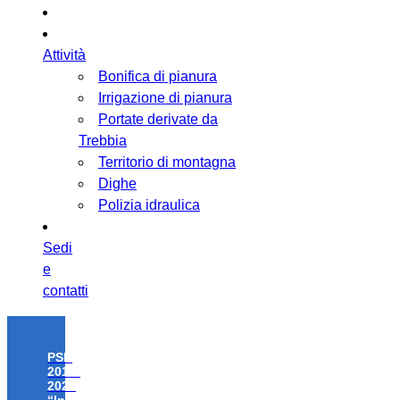
Attività
Bonifica di pianura
Irrigazione di pianura
Portate derivate da
Trebbia
Territorio di montagna
Dighe
Polizia idraulica
Sedi
e
contatti
PSR
2014-
2020