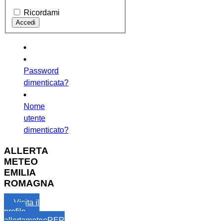
Ricordami
Password
dimenticata?
Nome
utente
dimenticato?
ALLERTA
METEO
EMILIA
ROMAGNA
Visita il
profilo
allertameteoRER