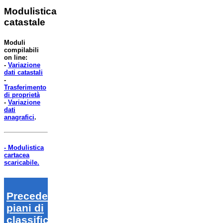
Modulistica
catastale
Moduli
compilabili
on line:
-
Variazione
dati catastali
-
Trasferimento
di proprietà
-
Variazione
dati
anagrafici
.
- Modulistica
cartacea
scaricabile.
Precedenti
piani di
classifica