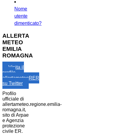
Nome
utente
dimenticato?
ALLERTA
METEO
EMILIA
ROMAGNA
Visita il
profilo
allertameteoRER
su Twitter
Profilo
ufficiale di
allertameteo.regione.emilia-
romagna.it,
sito di Arpae
e Agenzia
protezione
civile ER.