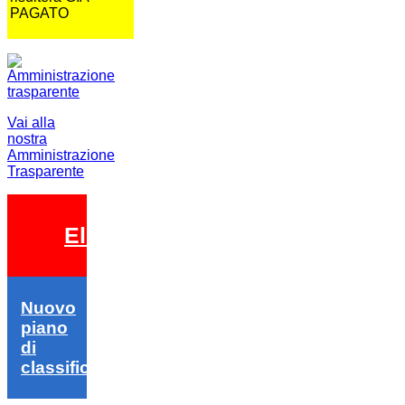
PAGATO
Vai alla
nostra
Amministrazione
Trasparente
Elezioni 2026
Nuovo
piano
di
classifica