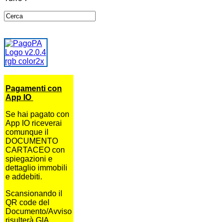
Pagamenti con
App IO
Se hai pagato con
App IO riceverai
comunque il
DOCUMENTO
CARTACEO con
spiegazioni e
dettaglio immobili
e addebiti.
Scansionando il
QR code del
Documento/Avviso
risulterà GIA