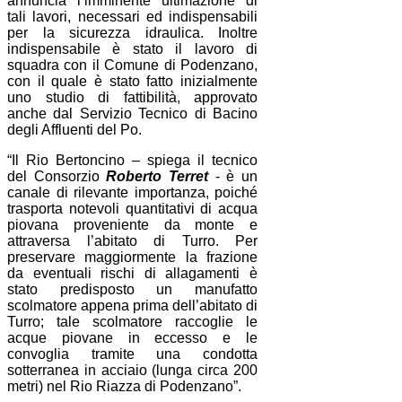
annuncia l’imminente ultimazione di
tali lavori, necessari ed indispensabili
per la sicurezza idraulica. Inoltre
indispensabile è stato il lavoro di
squadra con il Comune di Podenzano,
con il quale è stato fatto inizialmente
uno studio di fattibilità, approvato
anche dal Servizio Tecnico di Bacino
degli Affluenti del Po.
“Il Rio Bertoncino – spiega il tecnico
del Consorzio
Roberto
Terret
- è un
canale di rilevante importanza, poiché
trasporta notevoli quantitativi di acqua
piovana proveniente da monte e
attraversa l’abitato di Turro. Per
preservare maggiormente la frazione
da eventuali rischi di allagamenti è
stato predisposto un manufatto
scolmatore appena prima dell’abitato di
Turro; tale scolmatore raccoglie le
acque piovane in eccesso e le
convoglia tramite una condotta
sotterranea in acciaio (lunga circa 200
metri) nel Rio Riazza di Podenzano”.