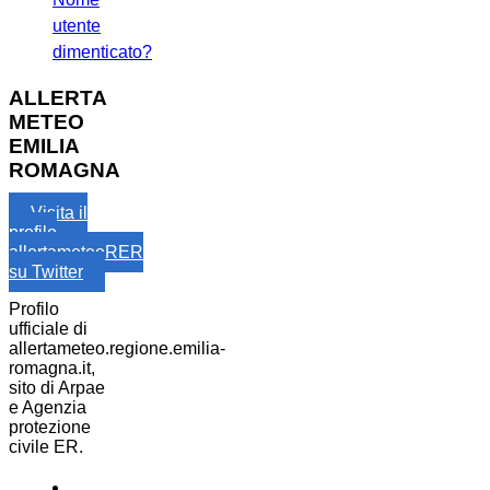
utente
dimenticato?
ALLERTA
METEO
EMILIA
ROMAGNA
Visita il
profilo
allertameteoRER
su Twitter
Profilo
ufficiale di
allertameteo.regione.emilia-
romagna.it,
sito di Arpae
e Agenzia
protezione
civile ER.