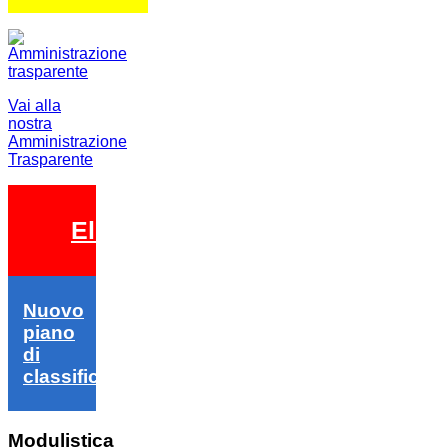
Vai alla
nostra
Amministrazione
Trasparente
Elezioni 2026
Nuovo
piano
di
classifica
Modulistica