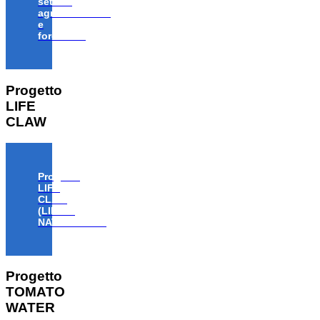
settore
agroalimentare
e
forestale”
Progetto
LIFE
CLAW
Progetto
LIFE
CLAW
(LIFE18
NAT/IT/000806)
Progetto
TOMATO
WATER