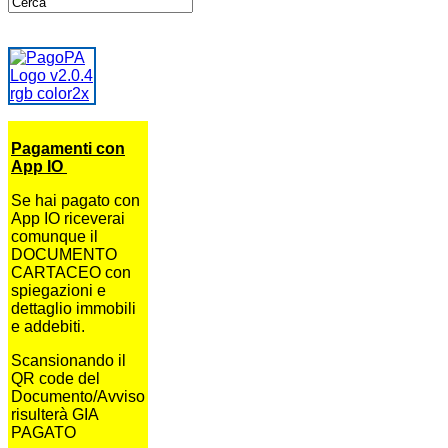
Pagamenti con
App IO
Se hai pagato con
App IO riceverai
comunque il
DOCUMENTO
CARTACEO con
spiegazioni e
dettaglio immobili
e addebiti.
Scansionando il
QR code del
Documento/Avviso
risulterà GIA
PAGATO