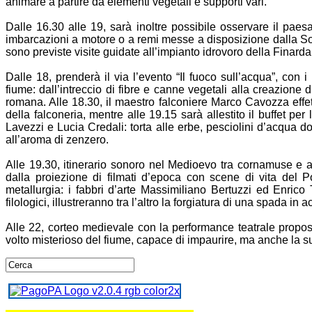
animare a partire da elementi vegetali e supporti vari.
Dalle 16.30 alle 19, sarà inoltre possibile osservare il paes
imbarcazioni a motore o a remi messe a disposizione dalla Soci
sono previste visite guidate all’impianto idrovoro della Finarda 
Dalle 18, prenderà il via l’evento “Il fuoco sull’acqua”, con i l
fiume: dall’intreccio di fibre e canne vegetali alla creazione di
romana. Alle 18.30, il maestro falconiere Marco Cavozza effett
della falconeria, mentre alle 19.15 sarà allestito il buffet p
Lavezzi e Lucia Credali: torta alle erbe, pesciolini d’acqua dol
all’aroma di zenzero.
Alle 19.30, itinerario sonoro nel Medioevo tra cornamuse e an
dalla proiezione di filmati d’epoca con scene di vita del 
metallurgia: i fabbri d’arte Massimiliano Bertuzzi ed Enrico T
filologici, illustreranno tra l’altro la forgiatura di una spada in
Alle 22, corteo medievale con la performance teatrale propos
volto misterioso del fiume, capace di impaurire, ma anche la sua