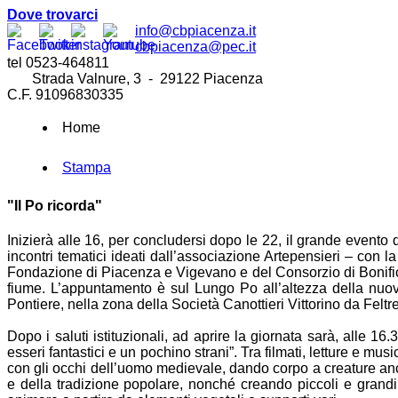
Dove trovarci
info@cbpiacenza.it
cbpiacenza@pec.it
tel 0523-464811
Strada Valnure, 3 - 29122 Piacenza
C.F. 91096830335
Home
Stampa
"Il Po ricorda"
Inizierà alle 16, per concludersi dopo le 22, il grande evento di 
incontri tematici ideati dall’associazione Artepensieri – con 
Fondazione di Piacenza e Vigevano e del Consorzio di Bonifica d
fiume. L’appuntamento è sul Lungo Po all’altezza della nuova
Pontiere, nella zona della Società Canottieri Vittorino da Feltre
Dopo i saluti istituzionali, ad aprire la giornata sarà, alle 16.
esseri fantastici e un pochino strani”. Tra filmati, letture e musi
con gli occhi dell’uomo medievale, dando corpo a creature ances
e della tradizione popolare, nonché creando piccoli e grandi 