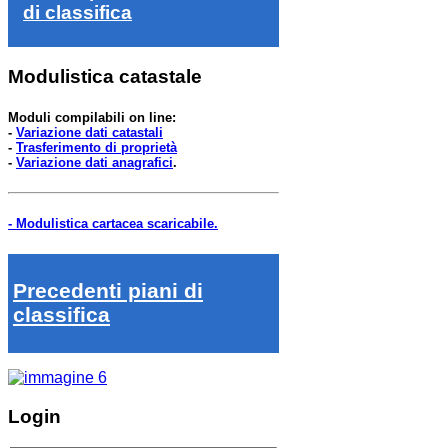
di classifica
Modulistica catastale
Moduli compilabili on line:
-
Variazione dati catastali
-
Trasferimento di proprietà
-
Variazione dati anagrafici
.
- Modulistica cartacea scaricabile.
Precedenti piani di
classifica
Login