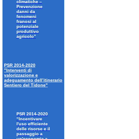
climatiche –
Prevenzione
danni da
fenomeni
franosi al
potenziale
produttivo
agricolo”
PSR 2014-2020
"Interventi di
valorizzazione e
adeguamento dell’itinerario
Sentiero del Tidone"
PSR 2014-2020
“Incentivare
l'uso efficiente
delle risorse e il
passaggio a
un'economia a