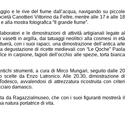
aggio e le rive del fiume dall’acqua, navigando su piccole
età Canottieri Vittorino da Feltre, mentre alle 17 e alle 18
e alla mostra fotografica “Il grande fiume”.
aboratori e le dimostrazioni di attività artigianali legate al
 vasetti in argilla, dai tatuaggi neolitici alla cosmesi in età
uerà, con i suoi rapaci, una dimostrazione dell’antica arte
er la degustazione di ricette medievali con “Le Qoche” Paola
ce in carpione, fagioli dell’occhio alle spezie, torta bianca
tichi strumenti, a cura di Mirco Mungari, seguito dalle 20
Po scelte da Enzo Latronico. Alle 20.30, dimostrazione di
odesco, avvalendosi di attrezzatura ricostruita con criteri
 acciaio damasco.
ta da Ragazzialmuseo, che con i suoi figuranti mostrerà il
 natura portatrice di vita.