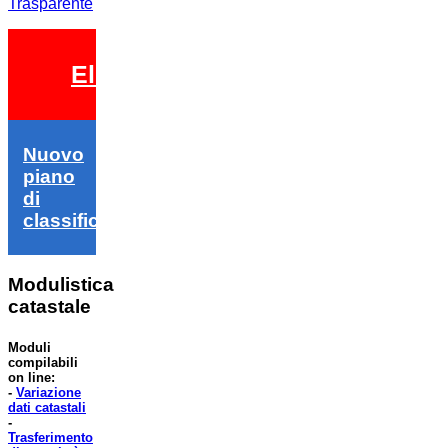
Trasparente
Elezioni 2026
Nuovo
piano
di
classifica
Modulistica
catastale
Moduli
compilabili
on line:
-
Variazione
dati catastali
-
Trasferimento