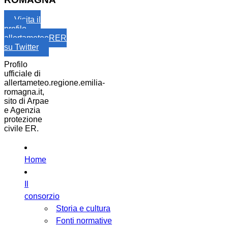
Visita il
profilo
allertameteoRER
su Twitter
Profilo
ufficiale di
allertameteo.regione.emilia-
romagna.it,
sito di Arpae
e Agenzia
protezione
civile ER.
Home
Il
consorzio
Storia e cultura
Fonti normative