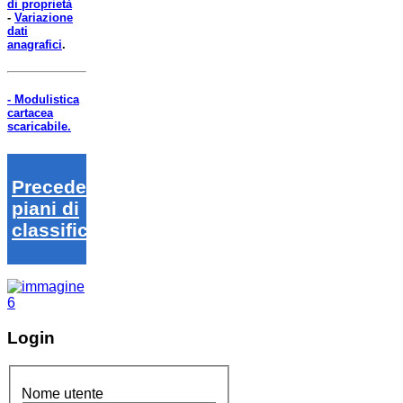
di proprietà
-
Variazione
dati
anagrafici
.
- Modulistica
cartacea
scaricabile.
Precedenti
piani di
classifica
Login
Nome utente