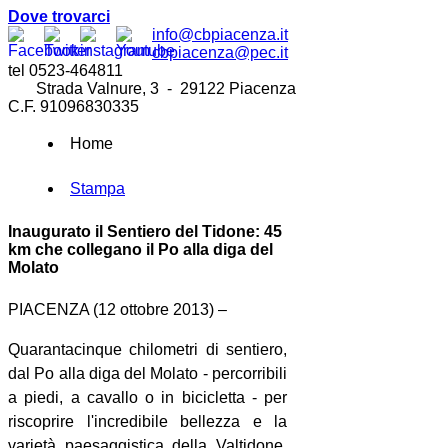
Dove trovarci
info@cbpiacenza.it
cbpiacenza@pec.it
tel 0523-464811
Strada Valnure, 3 - 29122 Piacenza
C.F. 91096830335
Home
Stampa
Inaugurato il Sentiero del Tidone: 45
km che collegano il Po alla diga del
Molato
PIACENZA (12 ottobre 2013) –
Quarantacinque chilometri di sentiero,
dal Po alla diga del Molato - percorribili
a piedi, a cavallo o in bicicletta - per
riscoprire l'incredibile bellezza e la
varietà paesaggistica della Valtidone.