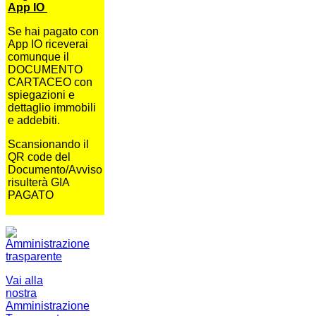
App IO
Se hai pagato con
App IO riceverai
comunque il
DOCUMENTO
CARTACEO con
spiegazioni e
dettaglio immobili
e addebiti.
Scansionando il
QR code del
Documento/Avviso
risulterà GIA
PAGATO
Vai alla
nostra
Amministrazione