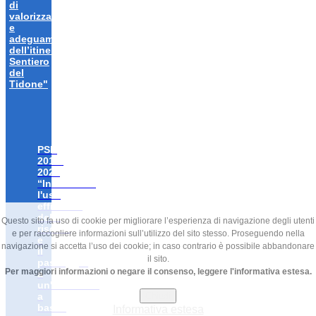
di
valorizzazione
e
adeguamento
dell’itinerario
Sentiero
del
Tidone"
PSR
2014-
2020
“Incentivare
l'uso
efficiente
delle
Questo sito fa uso di cookie per migliorare l’esperienza di navigazione degli utenti
risorse
e per raccogliere informazioni sull’utilizzo del sito stesso. Proseguendo nella
e
navigazione si accetta l’uso dei cookie; in caso contrario è possibile abbandonare
il
il sito.
passaggio
Per maggiori informazioni o negare il consenso, leggere l'informativa estesa.
a
un'economia
Chiudi
a
bassa
Informativa estesa