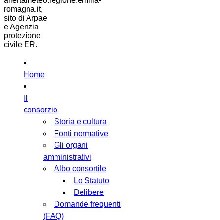
allertameteo.regione.emilia-
romagna.it,
sito di Arpae
e Agenzia
protezione
civile ER.
Home
Il
consorzio
Storia e cultura
Fonti normative
Gli organi
amministrativi
Albo consortile
Lo Statuto
Delibere
Domande frequenti
(FAQ)