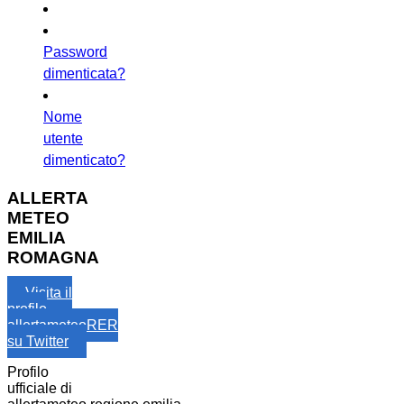
Password
dimenticata?
Nome
utente
dimenticato?
ALLERTA
METEO
EMILIA
ROMAGNA
Visita il
profilo
allertameteoRER
su Twitter
Profilo
ufficiale di