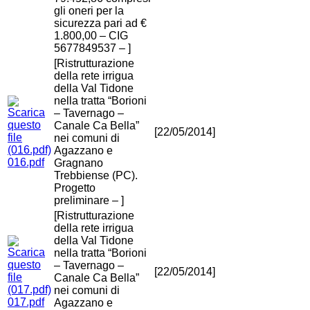
gli oneri per la
sicurezza pari ad €
1.800,00 – CIG
5677849537 – ]
[Ristrutturazione
della rete irrigua
della Val Tidone
nella tratta “Borioni
– Tavernago –
Canale Ca Bella”
[22/05/2014]
nei comuni di
Agazzano e
016.pdf
Gragnano
Trebbiense (PC).
Progetto
preliminare – ]
[Ristrutturazione
della rete irrigua
della Val Tidone
nella tratta “Borioni
– Tavernago –
[22/05/2014]
Canale Ca Bella”
nei comuni di
017.pdf
Agazzano e