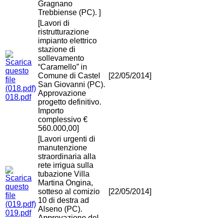
Gragnano
Trebbiense (PC). ]
[Lavori di
ristrutturazione
impianto elettrico
stazione di
sollevamento
“Caramello” in
Comune di Castel
[22/05/2014]
San Giovanni (PC).
Approvazione
018.pdf
progetto definitivo.
Importo
complessivo €
560.000,00]
[Lavori urgenti di
manutenzione
straordinaria alla
rete irrigua sulla
tubazione Villa
Martina Ongina,
sotteso al comizio
[22/05/2014]
10 di destra ad
Alseno (PC).
019.pdf
Approvazione del