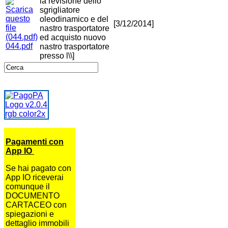
la revisione dello
sgrigliatore
oleodinamico e del
[3/12/2014]
nastro trasportatore
ed acquisto nuovo
044.pdf
nastro trasportatore
presso l\\]
Pagamenti con
App IO
Se hai pagato con
App IO riceverai
comunque il
DOCUMENTO
CARTACEO con
spiegazioni e
dettaglio immobili