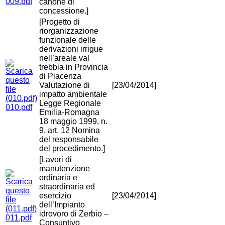
009.pdf
canone di
concessione.]
[Progetto di
riorganizzazione
funzionale delle
derivazioni irrigue
nell’areale val
trebbia in Provincia
di Piacenza
Valutazione di
[23/04/2014]
impatto ambientale
Legge Regionale
010.pdf
Emilia-Romagna
18 maggio 1999, n.
9, art. 12 Nomina
del responsabile
del procedimento.]
[Lavori di
manutenzione
ordinaria e
straordinaria ed
esercizio
[23/04/2014]
dell’Impianto
idrovoro di Zerbio –
011.pdf
Consuntivo