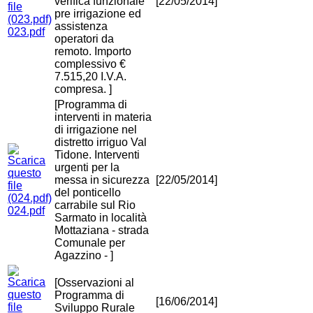
verifica funzionale
[22/05/2014]
pre irrigazione ed
assistenza
023.pdf
operatori da
remoto. Importo
complessivo €
7.515,20 I.V.A.
compresa. ]
[Programma di
interventi in materia
di irrigazione nel
distretto irriguo Val
Tidone. Interventi
urgenti per la
messa in sicurezza
[22/05/2014]
del ponticello
carrabile sul Rio
024.pdf
Sarmato in località
Mottaziana - strada
Comunale per
Agazzino - ]
[Osservazioni al
Programma di
[16/06/2014]
Sviluppo Rurale