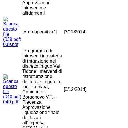
Approvazione
intervento e
affidament]
[Area operativa \]
[3/12/2014]
039.pdf
[Programma di
interventi in materia
di irrigazione nel
distretto irriguo Val
Tidone. Interventi di
ristrutturazione
della rete irrigua in
loc. Palmara,
[3/12/2014]
Comune di
Borgonovo V.T. –
040.pdf
Piacenza.
Approvazione
liquidazione finale
del lavori
all’Impresa
COS.Ma s.r.]