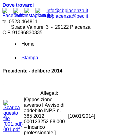
Dove trovarci
info@cbpiacenza.it
cbpiacenza@pec.it
tel 0523-464811
Strada Valnure, 3 - 29122 Piacenza
C.F. 91096830335
Home
Stampa
Presidente - delibere 2014
.
Allegati:
[Opposizione
avverso l’Avviso di
addebito INPS n.
385 2012
[10/01/2014]
000123252 88 000
– Incarico
001.pdf
professionale.]