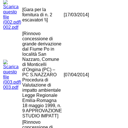
[Gara per la
fornitura di n. 2
[17/03/2014]
escavatori \\]
002.pdf
[Rinnovo
concessione di
grande derivazione
dal Fiume Po in
località San
Nazzaro, Comune
di Monticelli
d’Ongina (PC) –
PC S.NAZZARO
[07/04/2014]
Procedura di
Valutazione di
003.pdf
impatto ambientale
Legge Regionale
Emilia-Romagna
18 maggio 1999, n.
9 APPROVAZIONE
STUDIO IMPATT]
[Rinnovo
concessione di