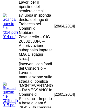
Lavori per il
ripristino del
sentiero che si
sviluppa in sponda
destra del lago di
Trebecco nei
[28/04/2014]
Comuni di
Nibbiano e
014.pdf
Zavattarello – CIG
Z030B333F6 –
Autorizzazione
subappalto impresa
M.G. Disgaggi
s.n.c.]
[Interventi con fondi
del Consorzio –
Lavori di
manutenzione sulla
strada di bonifica
“MONTEVENTANO
– DAMESSANO” in
Comune di
[22/05/2014]
Piozzano – Importo
a base di gara €
015.pdf
79.452,86 compresi