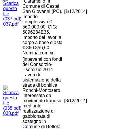
“Caramello” in
Comune di Castel
San Giovanni (PC).
[1/12/2014]
Importo
complessivo €
037.pdf
560.000,00. CIG:
5896234E35.
Importo dei lavori a
corpo a base d’asta
€ 360.356,60.
Nomina commi]
[Interventi con fondi
del Consorzio-
Esercizio 2014-
Lavori di
sistemazione della
strada di bonifica
Ronchi-Montosero
interessata da
movimento franoso
[3/12/2014]
mediante
realizzazione di
038.pdf
gabbionata di
sostegno in
Comune di Bettola.