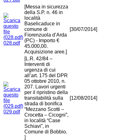
[Messa in sicurezza
della S.P. n. 46 in
località
Baselicaduce in
comune di
[30/07/2014]
Fiorenzuola d’Arda
(PC) - Importo €
028.pdf
45.000,00.
Acquisizione aree.]
[L.R. 42/84 –
Interventi di
urgenza di cui
all’art. 175 del DPR
05 ottobre 2010, n.
207. Lavori urgenti
per il ripristino della
transitabilità sulla
[12/08/2014]
strada di bonifica
“Mezzano Scotti –
029.pdf
Crocetta – Cicogni”,
in località “Case
Schiavi”, in
Comune di Bobbio.
]