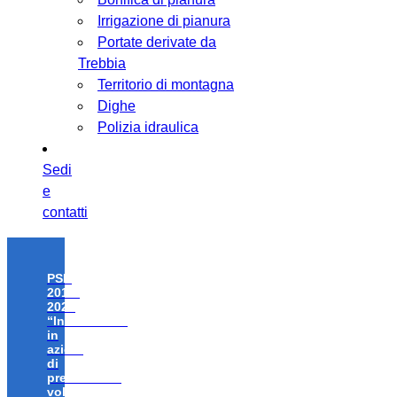
Irrigazione di pianura
Portate derivate da
Trebbia
Territorio di montagna
Dighe
Polizia idraulica
Sedi
e
contatti
PSR
2014-
2020
“Investimenti
in
azioni
di
prevenzione
volte