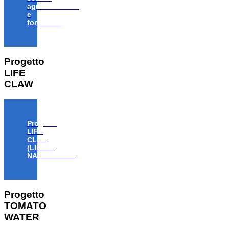
agroalimentare
e
forestale”
Progetto
LIFE
CLAW
Progetto
LIFE
CLAW
(LIFE18
NAT/IT/000806)
Progetto
TOMATO
WATER