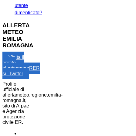
utente
dimenticato?
ALLERTA
METEO
EMILIA
ROMAGNA
Visita il
profilo
allertameteoRER
su Twitter
Profilo
ufficiale di
allertameteo.regione.emilia-
romagna.it,
sito di Arpae
e Agenzia
protezione
civile ER.