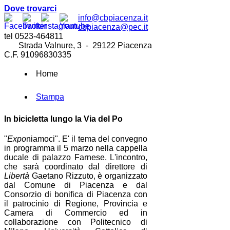
Dove trovarci
info@cbpiacenza.it
cbpiacenza@pec.it
tel 0523-464811
Strada Valnure, 3 - 29122 Piacenza
C.F. 91096830335
Home
Stampa
In bicicletta lungo la Via del Po
"
Expo
niamoci". E' il tema del convegno
in programma il 5 marzo nella cappella
ducale di palazzo Farnese. L'incontro,
che sarà coordinato dal direttore di
Libertà
Gaetano Rizzuto, è organizzato
dal Comune di Piacenza e dal
Consorzio di bonifica di Piacenza con
il patrocinio di Regione, Provincia e
Camera di Commercio ed in
collaborazione con Politecnico di