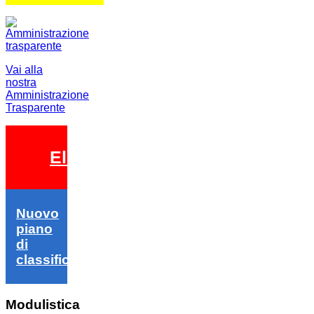
Vai alla
nostra
Amministrazione
Trasparente
Elezioni 2026
Nuovo
piano
di
classifica
Modulistica