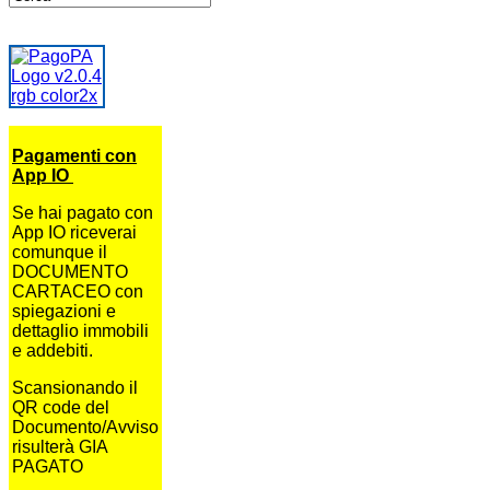
Pagamenti con
App IO
Se hai pagato con
App IO riceverai
comunque il
DOCUMENTO
CARTACEO con
spiegazioni e
dettaglio immobili
e addebiti.
Scansionando il
QR code del
Documento/Avviso
risulterà GIA
PAGATO