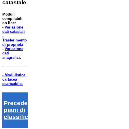
catastale
Moduli
compilabili
on line:
-
Variazione
dati catastali
-
Trasferimento
di proprietà
-
Variazione
dati
anagrafici
.
- Modulistica
cartacea
scaricabile.
Precedenti
piani di
classifica