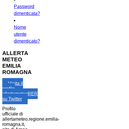
Password
dimenticata?
Nome
utente
dimenticato?
ALLERTA
METEO
EMILIA
ROMAGNA
Visita il
profilo
allertameteoRER
su Twitter
Profilo
ufficiale di
allertameteo.regione.emilia-
romagna.it,