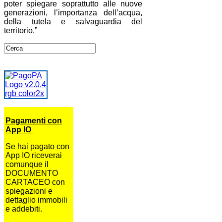
poter spiegare soprattutto alle nuove
generazioni, l’importanza dell’acqua,
della tutela e salvaguardia del
territorio.”
Pagamenti con
App IO
Se hai pagato con
App IO riceverai
comunque il
DOCUMENTO
CARTACEO con
spiegazioni e
dettaglio immobili
e addebiti.