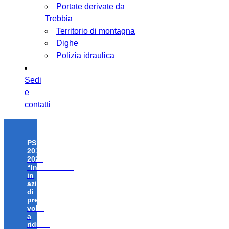
Portate derivate da
Trebbia
Territorio di montagna
Dighe
Polizia idraulica
Sedi
e
contatti
PSR
2014-
2020
“Investimenti
in
azioni
di
prevenzione
volte
a
ridurre