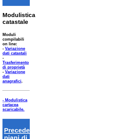
Modulistica
catastale
Moduli
compilabili
on line:
-
Variazione
dati catastali
-
Trasferimento
di proprietà
-
Variazione
dati
anagrafici
.
- Modulistica
cartacea
scaricabile.
Precedenti
piani di