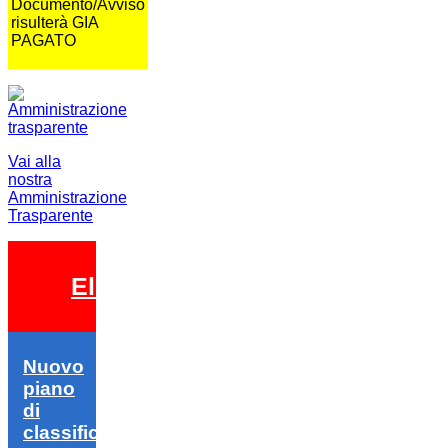
Documento/Avviso
risulterà GIA
PAGATO
Vai alla
nostra
Amministrazione
Trasparente
Elezioni 2026
Nuovo
piano
di
classifica