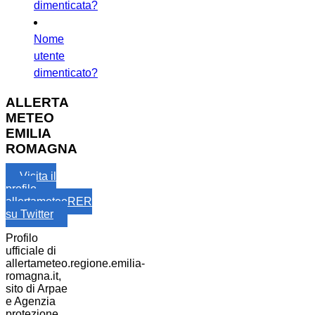
dimenticata?
Nome
utente
dimenticato?
ALLERTA
METEO
EMILIA
ROMAGNA
Visita il
profilo
allertameteoRER
su Twitter
Profilo
ufficiale di
allertameteo.regione.emilia-
romagna.it,
sito di Arpae
e Agenzia
protezione