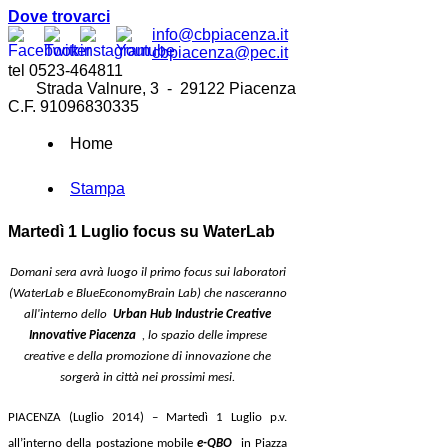
Dove trovarci
info@cbpiacenza.it
cbpiacenza@pec.it
tel 0523-464811
Strada Valnure, 3 - 29122 Piacenza
C.F. 91096830335
Home
Stampa
Martedì 1 Luglio focus su WaterLab
Domani sera avrà luogo il primo focus sui laboratori
(WaterLab e BlueEconomyBrain Lab) che nasceranno
all'interno dello
Urban Hub Industrie Creative
Innovative Piacenza
, lo spazio delle imprese
creative e della promozione di innovazione che
sorgerà in città nei prossimi mesi.
PIACENZA (Luglio 2014) – Martedì 1 Luglio p.v.
all’interno della postazione mobile
e-QBO
in Piazza