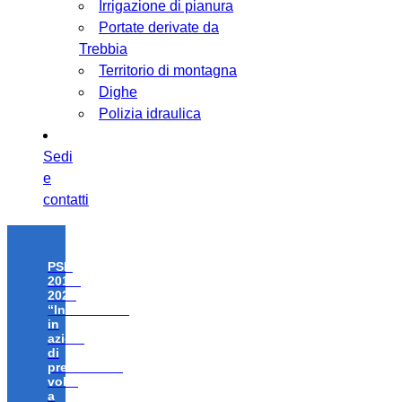
Irrigazione di pianura
Portate derivate da
Trebbia
Territorio di montagna
Dighe
Polizia idraulica
Sedi
e
contatti
PSR
2014-
2020
“Investimenti
in
azioni
di
prevenzione
volte
a