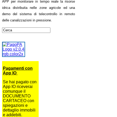
APP per monitorare in tempo reale la risorse
idrica distribuita nelle zone agricole ed una
demo del sistema di telecontrollo in remoto
delle canalizzazioni in pressione.
Pagamenti con
App IO
Se hai pagato con
App IO riceverai
comunque il
DOCUMENTO
CARTACEO con
spiegazioni e
dettaglio immobili
e addebiti.