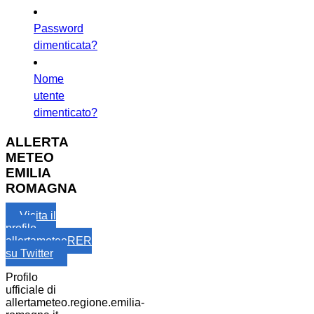
Password
dimenticata?
Nome
utente
dimenticato?
ALLERTA
METEO
EMILIA
ROMAGNA
Visita il
profilo
allertameteoRER
su Twitter
Profilo
ufficiale di
allertameteo.regione.emilia-