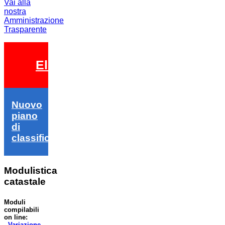
Vai alla
nostra
Amministrazione
Trasparente
Elezioni 2026
Nuovo
piano
di
classifica
Modulistica
catastale
Moduli
compilabili
on line:
-
Variazione