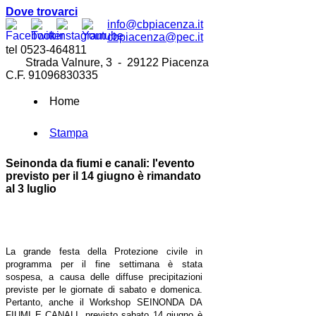
Dove trovarci
info@cbpiacenza.it
cbpiacenza@pec.it
tel 0523-464811
Strada Valnure, 3 - 29122 Piacenza
C.F. 91096830335
Home
Stampa
Seinonda da fiumi e canali: l'evento
previsto per il 14 giugno è rimandato
al 3 luglio
La grande festa della Protezione civile in
programma per il fine settimana è stata
sospesa, a causa delle diffuse precipitazioni
previste per le giornate di sabato e domenica.
Pertanto, anche il Workshop SEINONDA DA
FIUMI E CANALI, previsto sabato 14 giugno è