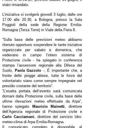
stato rimandato.
L’iniziativa si svolgerà giovedì 3 luglio, dalle ore
17.00 alle 20.30, a Bologna, presso la Sala
Poggioli della sede della Regione Emilia-
Romagna (Terza Torre) in Viale della Fiera 8.
“Sulla base delle previsioni meteo abbiamo
ritenuto opportuno sospendere le tante iniziative
organizzate per sabato e domenica, che
vedevano in campo l’intero sistema di
Protezione civile - ha spiegato in conferenza
stampa l’assessore regionale alla Difesa del
Suolo,
Paola Gazzolo
-. É importante che, a
fronte delle piogge attese, tutte le forze del
volontariato siano come sempre impegnate nel
presidio costante del territorio”.
“L’esatta portata dell’evento sarà comunicata
domani dalla Protezione civile, sulla base delle
ultime rilevazioni meteo effettuate da Arpa”,
hanno spiegato
Maurizio Mainetti
, direttore
dell’Agenzia regionale di Protezione civile e
Carlo Cacciamani
, direttore del servizio Idro-
meteo-clima di Arpa Emilia-Romagna.
Il comunicato completo è disponibile al