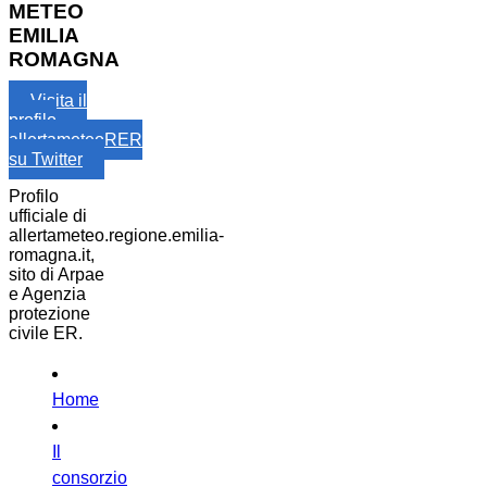
METEO
EMILIA
ROMAGNA
Visita il
profilo
allertameteoRER
su Twitter
Profilo
ufficiale di
allertameteo.regione.emilia-
romagna.it,
sito di Arpae
e Agenzia
protezione
civile ER.
Home
Il
consorzio