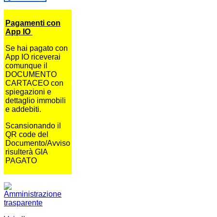
Pagamenti con
App IO
Se hai pagato con
App IO riceverai
comunque il
DOCUMENTO
CARTACEO con
spiegazioni e
dettaglio immobili
e addebiti.
Scansionando il
QR code del
Documento/Avviso
risulterà GIA
PAGATO