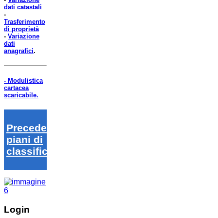
dati catastali
-
Trasferimento
di proprietà
-
Variazione
dati
anagrafici
.
- Modulistica
cartacea
scaricabile.
Precedenti
piani di
classifica
Login