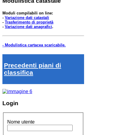
Modulistica catastale
Moduli compilabili on line:
-
Variazione dati catastali
-
Trasferimento di proprietà
-
Variazione dati anagrafici
.
- Modulistica cartacea scaricabile.
Precedenti piani di
classifica
Login
Nome utente