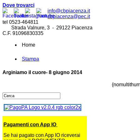
Dove trovarci
info@cbpiacenza.it
cbpiacenza@pec.it
tel 0523-464811
Strada Valnure, 3 - 29122 Piacenza
C.F. 91096830335
Home
Stampa
Arginiamo il cuore- 8 giugno 2014
{nomultithu
Pagamenti con App IO
Se hai pagato con App IO riceverai