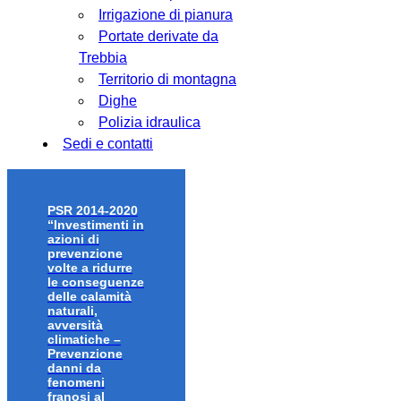
Irrigazione di pianura
Portate derivate da
Trebbia
Territorio di montagna
Dighe
Polizia idraulica
Sedi e contatti
PSR 2014-2020
“Investimenti in
azioni di
prevenzione
volte a ridurre
le conseguenze
delle calamità
naturali,
avversità
climatiche –
Prevenzione
danni da
fenomeni
franosi al