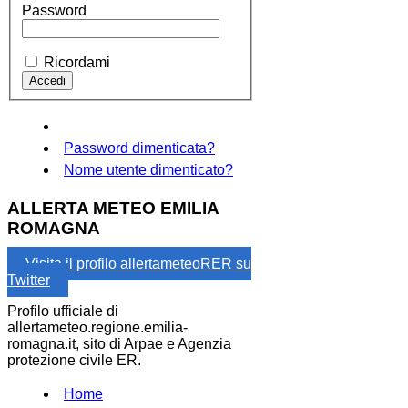
Password
Ricordami
Password dimenticata?
Nome utente dimenticato?
ALLERTA METEO EMILIA
ROMAGNA
Visita il profilo allertameteoRER su
Twitter
Profilo ufficiale di
allertameteo.regione.emilia-
romagna.it, sito di Arpae e Agenzia
protezione civile ER.
Home