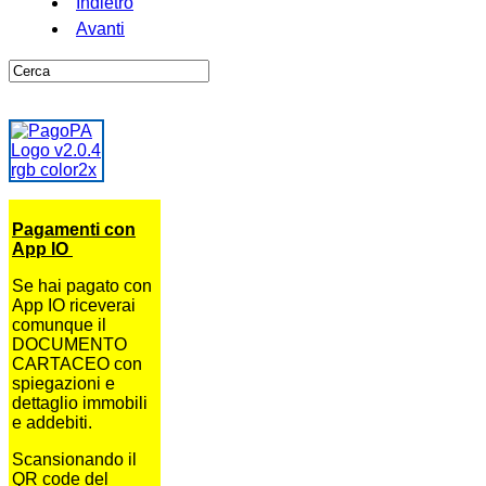
Indietro
Avanti
Pagamenti con
App IO
Se hai pagato con
App IO riceverai
comunque il
DOCUMENTO
CARTACEO con
spiegazioni e
dettaglio immobili
e addebiti.
Scansionando il
QR code del