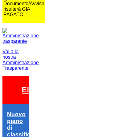
Documento/Avviso
risulterà GIA
PAGATO
Vai alla
nostra
Amministrazione
Trasparente
Elezioni 2026
Nuovo
piano
di
classifica