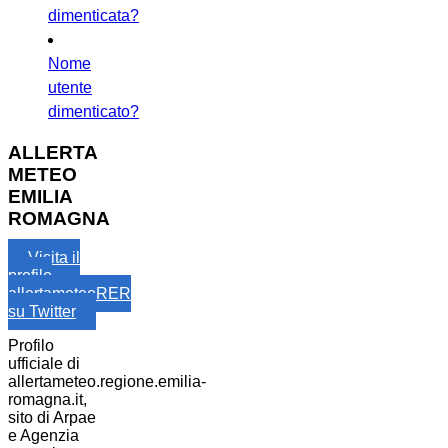
dimenticata?
Nome
utente
dimenticato?
ALLERTA
METEO
EMILIA
ROMAGNA
Visita il
profilo
allertameteoRER
su Twitter
Profilo
ufficiale di
allertameteo.regione.emilia-
romagna.it,
sito di Arpae
e Agenzia