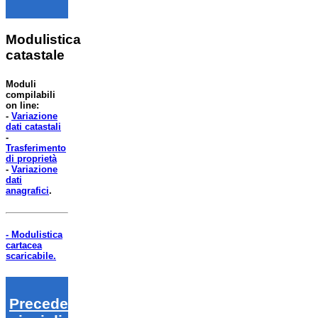
Modulistica
catastale
Moduli
compilabili
on line:
-
Variazione
dati catastali
-
Trasferimento
di proprietà
-
Variazione
dati
anagrafici
.
- Modulistica
cartacea
scaricabile.
Precedenti